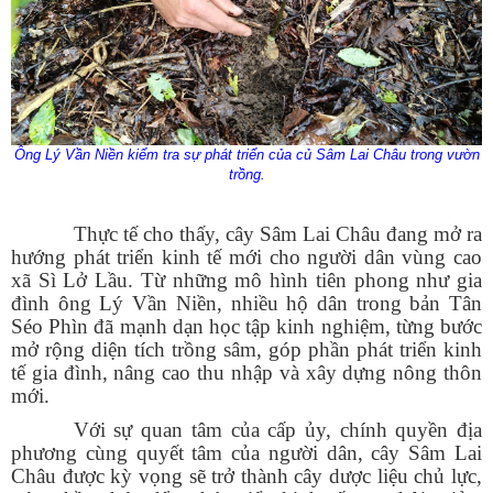
Ông Lý Vần Niền kiểm tra sự phát triển của củ Sâm Lai Châu trong vườn
trồng.
Thực tế cho thấy, cây Sâm Lai Châu đang mở ra
hướng phát triển kinh tế mới cho người dân vùng cao
xã Sì Lở Lầu. Từ những mô hình tiên phong như gia
đình ông Lý Vần
N
iền, nhiều hộ dân trong bản Tân
Séo Phìn đã mạnh dạn học tập kinh nghiệm, từng bước
mở rộng diện tích trồng sâm, góp phần phát triển kinh
tế gia đình, nâng cao thu nhập và xây dựng nông thôn
mới.
Với sự quan tâm của cấp ủy, chính quyền địa
phương cùng quyết tâm của người dân, cây Sâm Lai
Châu được kỳ vọng sẽ trở thành cây dược liệu chủ lực,