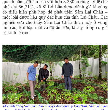
quanh năm, độ ẩm cao
với hơn 8.380ha rừng, tỷ lệ che
phủ đạt 56,71%,
xã Sì Lở Lầu được đánh giá là vùng
có điều kiện phù hợp để phát triển Sâm Lai Châu –
một loài dược liệu quý đặc hữu của tỉnh Lai Châu. Các
nghiên cứu cho thấy Sâm Lai Châu thích hợp ở vùng
núi cao, khí hậu mát và độ ẩm lớn, là cây trồng có giá
trị kinh tế cao.
Mô hình trồng Sâm Lai Châu của gia đình ông Lý Vần Niền, bản Tân Séo