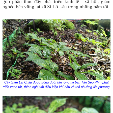
góp phần thúc đẩy phát triển kinh tế - xã hội, giảm
nghèo bền vững tại xã Sì Lở Lầu trong những năm tới.
Cây Sâm Lai Châu được trồng dưới tán rừng tại bản Tân Séo Phìn phát
triển xanh tốt, thích nghi với điều kiện khí hậu và thổ nhưỡng địa phương.
Số:
Số: 1851/UBND-VHXH
Tên:
(V/v thông tin kết quả rà soát các hệ thống thông tin, cơ sở
dữ liệu, nền tảng số được giao quản lý, vận hành trên địa bàn