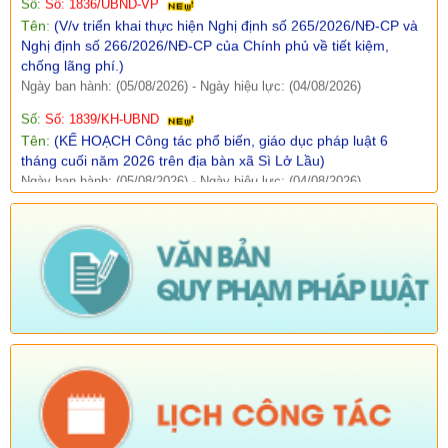
Nghị định số 266/2026/NĐ-CP của Chính phủ về tiết kiệm,
chống lãng phí.)
Ngày ban hành: (05/08/2026)
-
Ngày hiệu lực: (04/08/2026)
Số:
Số: 1839/KH-UBND
Tên:
(KẾ HOẠCH Công tác phổ biến, giáo dục pháp luật 6
tháng cuối năm 2026 trên địa bàn xã Sì Lở Lầu)
Ngày ban hành: (05/08/2026)
-
Ngày hiệu lực: (04/08/2026)
Số:
Số: 1721/KH-UBND
Tên:
(KẾ HOẠCH Tổ chức Hội nghị tổng kết năm học 2025-
2026, triển khai nhiệm vụ năm học 2026-2027)
Ngày ban hành: (04/08/2026)
-
Ngày hiệu lực: (24/07/2026)
Số:
Số: 1805/KH-UBND
Tên:
(KẾ HOẠCH Thực hiện cao điểm tuyên truyền, vận động
và hỗ trợ Nhân dân thu nhận, kích hoạt tài khoản định danh
điện tử mức độ 2, tích hợp sổ sức khoẻ điện tử, tài khoản an
sinh xã hội trên địa bàn xã Sì Lở Lầu)
Ngày ban hành: (04/08/2026)
-
Ngày hiệu lực: (03/08/2026)
Số:
Số:1813 /UBND-KT
Tên:
(Về việc tăng cường các biện pháp phòng, chống bệnh