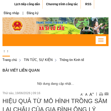
Lịch tiếp công dân
Chương trình công tác
RSS
Đăng nhập
|
Đăng ký
Toggle
navigat
:
:
Trang chủ
TIN TỨC, SỰ KIỆN
Thông tin Kinh tế
BÀI VIẾT LIÊN QUAN
Nội dung đang cập nhật...
Thứ sáu, 19/06/2026
|
09:16
+
|
A
-
A
A
HIỆU QUẢ TỪ MÔ HÌNH TRỒNG SÂM
LAI CHÂU CỦA GIA ĐÌNH ÔNG LÝ