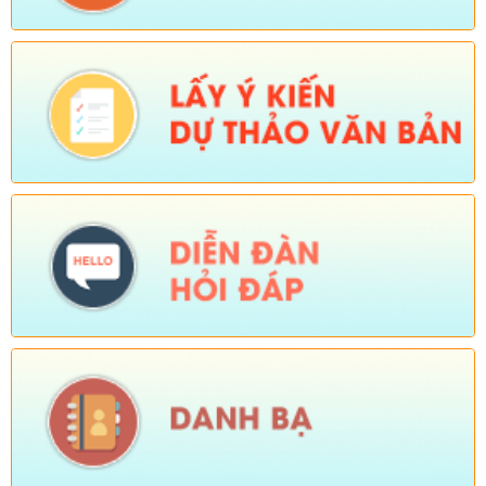
Cúm gia cầm type A/H5N1)
Ngày ban hành: (04/08/2026)
-
Ngày hiệu lực: (03/08/2026)
Số:
Số:1824 /KH-UBND
Tên:
(KẾ HOẠCH Hành động 100 ngày xử lý dứt điểm các điểm
nghẽn về chuyển đổi số trên địa bàn xã Sì Lở Lầu)
Ngày ban hành: (04/08/2026)
-
Ngày hiệu lực: (03/08/2026)
Số:
Số:1826 /UBND-VHXH
Tên:
(V/v tuyên truyền một số nội dung)
Ngày ban hành: (04/08/2026)
-
Ngày hiệu lực: (03/08/2026)