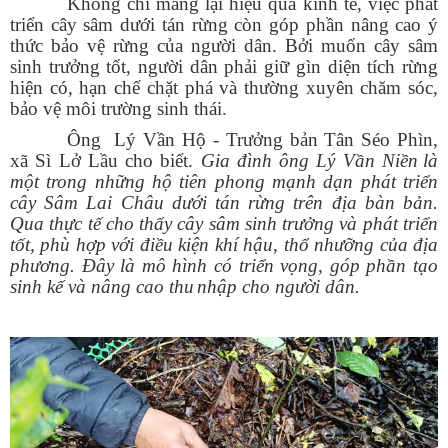
Không chỉ mang lại hiệu quả kinh tế, việc phát
triển cây sâm dưới tán rừng còn góp phần nâng cao ý
thức bảo vệ rừng của người dân. Bởi muốn cây sâm
sinh trưởng tốt, người dân phải giữ gìn diện tích rừng
hiện có, hạn chế chặt phá và thường xuyên chăm sóc,
bảo vệ môi trường sinh thái.
Ông
Lý Vần
Hộ - Trưởng bản Tân Séo Phìn,
xã Sì Lở Lầu cho biết.
Gia đình ông Lý Vần Niền
là
một trong những hộ tiên phong mạnh dạn phát triển
cây Sâm Lai Châu dưới tán rừng trên địa bàn bản.
Qua thực tế cho thấy cây sâm sinh trưởng và phát triển
tốt, phù hợp với điều kiện khí hậu, thổ nhưỡng của địa
phương. Đây là mô hình có triển vọng, góp phần tạo
sinh kế và nâng cao thu
nhập cho người dân.