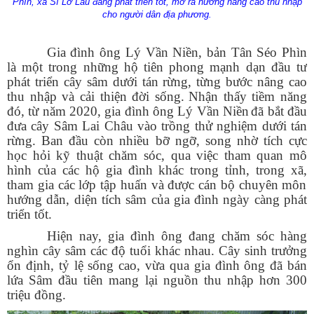
Phìn, xã Sì Lở Lầu đang phát triển tốt, mở ra hướng nâng cao thu nhập
cho người dân địa phương.
G
ia đình ông Lý Vần Niền
,
bản Tân Séo Phìn
là một trong những hộ tiên phong mạnh dạn đầu tư
phát triển cây sâm dưới tán rừng, từng bước nâng cao
thu nhập và cải thiện đời sống.
Nhận thấy tiềm năng
đó, từ năm 202
0
, gia đình ông Lý Vần Niền
đã bắt đầu
đưa cây Sâm Lai Châu vào trồng thử nghiệm dưới tán
rừng. Ban đầu còn nhiều bỡ ngỡ, song nhờ tích cực
học hỏi kỹ thuật chăm sóc,
qua việc tham quan mô
hình của các hộ gia đình khác trong tỉnh, trong xã,
tham gia các lớp tập huấn và được cán bộ chuyên môn
hướng dẫn, diện tích sâm của gia đình ngày càng phát
triển tốt.
Hiện nay, gia đình ông đang chăm sóc hàng
nghìn cây sâm các độ tuổi khác nhau. Cây sinh trưởng
ổn định, tỷ lệ sống cao
, vừa qua gia đình ông đã bán
lứa Sâm đầu tiên mang lại nguồn thu nhập hơn 300
triệu đồng.