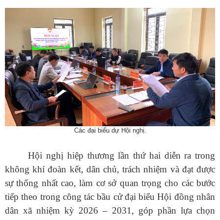
Số:
Số:1862 /KH-UBND
Tên:
(KẾ HOẠCH Tuyên truyền ứng dụng khoa học, công nghệ
Các đại biểu dự Hội nghị.
và đổi mới sáng tạo trên địa bàn xã Sì Lở Lầu giai đoạn 2026 -
2030)
Hội nghị hiệp thương lần thứ hai diễn ra trong
Ngày ban hành: (07/08/2026)
-
Ngày hiệu lực: (06/08/2026)
không khí đoàn kết, dân chủ, trách nhiệm và đạt được
Số:
Số: 1852/BC-UBND
sự thống nhất cao, làm cơ sở quan trọng cho các bước
Tên:
(BÁO CÁO Kết quả rà soát, đề xuất điều chỉnh dự toán
kinh phí thực hiện các dự án, nhiệm vụ khoa học, công nghệ,
tiếp theo trong công tác bầu cử đại biểu Hội đồng nhân
đổi mới sáng tạo và chuyển đổi số năm 2026)
dân xã nhiệm kỳ 2026 – 2031, góp phần lựa chọn
Ngày ban hành: (07/08/2026)
-
Ngày hiệu lực: (05/08/2026)