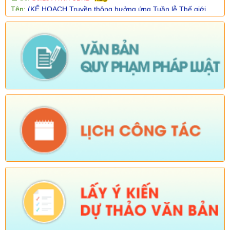
Nuôi con bằng sữa mẹ năm 2026)
Ngày ban hành: (05/08/2026)
-
Ngày hiệu lực: (05/08/2026)
Số:
Số:1840 /UBND-KT
Tên:
(V/v rà soát đối tượng để thực hiện chính sách về đất đai
quy định tại Điều 16 và khoản 3 Điều 124 Luật Đất đai)
Ngày ban hành: (05/08/2026)
-
Ngày hiệu lực: (04/08/2026)
Tên:
(Mời dự Hội nghị Báo cáo viên cấp tỉnh thá)
Ngày ban hành: (05/08/2026)
Số:
Số: 1836/UBND-VP
Tên:
(V/v triển khai thực hiện Nghị định số 265/2026/NĐ-CP và
Nghị định số 266/2026/NĐ-CP của Chính phủ về tiết kiệm,
chống lãng phí.)
Ngày ban hành: (05/08/2026)
-
Ngày hiệu lực: (04/08/2026)
Số:
Số: 1839/KH-UBND
Tên:
(KẾ HOẠCH Công tác phổ biến, giáo dục pháp luật 6
tháng cuối năm 2026 trên địa bàn xã Sì Lở Lầu)
Ngày ban hành: (05/08/2026)
-
Ngày hiệu lực: (04/08/2026)
Số:
Số: 1721/KH-UBND