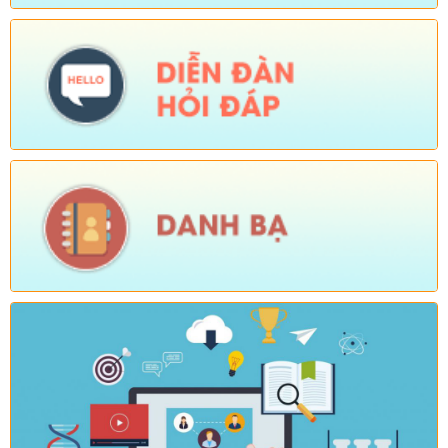
Tên:
(KẾ HOẠCH Tổ chức Hội nghị tổng kết năm học 2025-
2026, triển khai nhiệm vụ năm học 2026-2027)
Ngày ban hành: (04/08/2026)
-
Ngày hiệu lực: (24/07/2026)