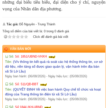
những đại biểu tiêu biểu, đại diện cho ý chí, nguyện
Số:
Số: 1858/UBND-VP
vọng của Nhân dân địa phương.
Tên:
(V/v triển khai thực hiện Nghị định số 301/2026/NĐ-CP
ngày 30/7/2026 của Chính phủ)
Ngày ban hành: (07/08/2026)
-
Ngày hiệu lực: (05/08/2026)
Tác giả:
Đỗ Nguyên - Trung Thành
Số:
Số:1860 /UBND-KT
Tổng số điểm của bài viết là:
0
trong
0
đánh giá
Tên:
(V/v Rà soát các điểm dân cư có nguy cơ sạt lở và lập
Click để đánh giá bài viết
phương án sơ tán khi cần thiết.)
Ngày ban hành: (07/08/2026)
-
Ngày hiệu lực: (06/08/2026)
VĂN BẢN MỚI
Số:
Số: 1851/UBND-VHXH
Tên:
(V/v thông tin kết quả rà soát các hệ thống thông tin, cơ sở
dữ liệu, nền tảng số được giao quản lý, vận hành trên địa bàn
xã Sì Lở Lầu)
Ngày ban hành: (06/08/2026)
-
Ngày hiệu lực: (05/08/2026)
Số:
Số: 511/QĐ-BBT
Tên:
(QUYẾT ĐỊNH Về việc ban hành Quy chế tổ chức và hoạt
động của Trang thông tin điện tử xã Sì Lở Lầu)
Ngày ban hành: (06/08/2026)
-
Ngày hiệu lực: (05/08/2026)
Số:
Số:1844 /KH-UBND
Tên:
(KẾ HOẠCH Truyền thông hưởng ứng Tuần lễ Thế giới