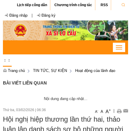
Lịch tiếp công dân
Chương trình công tác
RSS
Đăng nhập
|
Đăng ký
Toggle
navigat
:
:
Trang chủ
TIN TỨC, SỰ KIỆN
Hoạt động của lãnh đạo
BÀI VIẾT LIÊN QUAN
Nội dung đang cập nhật...
Thứ ba, 03/02/2026
|
06:36
+
|
A
-
A
A
Hội nghị hiệp thương lần thứ hai, thảo
luận lập danh sách sơ bộ những người