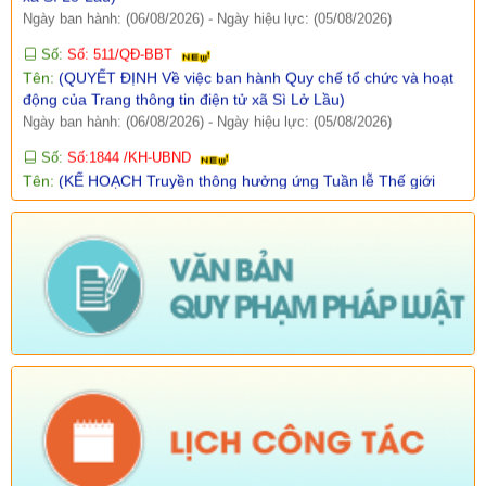
Số:
Số: 511/QĐ-BBT
Tên:
(QUYẾT ĐỊNH Về việc ban hành Quy chế tổ chức và hoạt
động của Trang thông tin điện tử xã Sì Lở Lầu)
Ngày ban hành: (06/08/2026)
-
Ngày hiệu lực: (05/08/2026)
Số:
Số:1844 /KH-UBND
Tên:
(KẾ HOẠCH Truyền thông hưởng ứng Tuần lễ Thế giới
Nuôi con bằng sữa mẹ năm 2026)
Ngày ban hành: (05/08/2026)
-
Ngày hiệu lực: (05/08/2026)
Số:
Số:1840 /UBND-KT
Tên:
(V/v rà soát đối tượng để thực hiện chính sách về đất đai
quy định tại Điều 16 và khoản 3 Điều 124 Luật Đất đai)
Ngày ban hành: (05/08/2026)
-
Ngày hiệu lực: (04/08/2026)
Tên:
(Mời dự Hội nghị Báo cáo viên cấp tỉnh thá)
Ngày ban hành: (05/08/2026)
Số:
Số: 1836/UBND-VP
Tên:
(V/v triển khai thực hiện Nghị định số 265/2026/NĐ-CP và
Nghị định số 266/2026/NĐ-CP của Chính phủ về tiết kiệm,
chống lãng phí.)