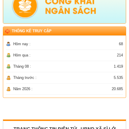
THỐNG KÊ TRUY CẬP
Hôm nay :
68
Hôm qua :
214
Tháng 08 :
1.419
Tháng trước :
5.535
Năm 2026 :
20.685