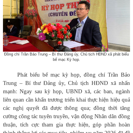
Đ
ồng chí
Trần Bảo Trung – Bí thư Đảng ủy, Chủ tịch HĐND xã
phát biểu
bế mạc Kỳ họp.
Phát biểu bế mạc kỳ họp, đồng chí
Trần Bảo
Trung – Bí thư Đảng ủy, Chủ tịch HĐND xã nhấn
mạnh: Ngay sau kỳ họp, UBND xã, các ban, ngành
liên quan cần khẩn trương triển khai thực hiện hiệu quả
các nghị quyết đã được thông qua; đồng thời tăng
Số:
Số:1862 /KH-UBND
cường công tác tuyên truyền, vận động Nhân dân đồng
Tên:
(KẾ HOẠCH Tuyên truyền ứng dụng khoa học, công nghệ
và đổi mới sáng tạo trên địa bàn xã Sì Lở Lầu giai đoạn 2026 -
thuận, tích cực tham gia thực hiện, góp phần hoàn
2030)
thành thắng lợi các mục tiêu, nhiệm vụ năm 2026 đã đề