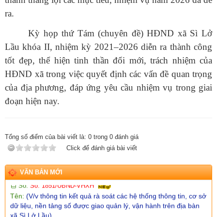
Ngày ban hành: (07/08/2026)
-
Ngày hiệu lực: (06/08/2026)
ra.
Số:
Số: 1852/BC-UBND
Tên:
(BÁO CÁO Kết quả rà soát, đề xuất điều chỉnh dự toán
Kỳ họp thứ Tám (chuyên đề) HĐND xã Sì Lở
kinh phí thực hiện các dự án, nhiệm vụ khoa học, công nghệ,
Lầu khóa II, nhiệm kỳ 2021–2026 diễn ra thành công
đổi mới sáng tạo và chuyển đổi số năm 2026)
tốt đẹp, thể hiện tinh thần đổi mới, trách nhiệm của
Ngày ban hành: (07/08/2026)
-
Ngày hiệu lực: (05/08/2026)
HĐND xã trong việc quyết định các vấn đề quan trọng
Số:
Số: 1858/UBND-VP
Tên:
(V/v triển khai thực hiện Nghị định số 301/2026/NĐ-CP
của địa phương, đáp ứng yêu cầu nhiệm vụ trong giai
ngày 30/7/2026 của Chính phủ)
đoạn hiện nay.
Ngày ban hành: (07/08/2026)
-
Ngày hiệu lực: (05/08/2026)
Số:
Số:1860 /UBND-KT
Tên:
(V/v Rà soát các điểm dân cư có nguy cơ sạt lở và lập
Tổng số điểm của bài viết là:
0
trong
0
đánh giá
phương án sơ tán khi cần thiết.)
Click để đánh giá bài viết
Ngày ban hành: (07/08/2026)
-
Ngày hiệu lực: (06/08/2026)
Số:
Số: 1851/UBND-VHXH
VĂN BẢN MỚI
Tên:
(V/v thông tin kết quả rà soát các hệ thống thông tin, cơ sở
dữ liệu, nền tảng số được giao quản lý, vận hành trên địa bàn
xã Sì Lở Lầu)
Ngày ban hành: (06/08/2026)
-
Ngày hiệu lực: (05/08/2026)