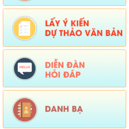
Ngày ban hành: (05/08/2026)
-
Ngày hiệu lực: (04/08/2026)
Số:
Số: 1839/KH-UBND
Tên:
(KẾ HOẠCH Công tác phổ biến, giáo dục pháp luật 6
tháng cuối năm 2026 trên địa bàn xã Sì Lở Lầu)
Ngày ban hành: (05/08/2026)
-
Ngày hiệu lực: (04/08/2026)
Số:
Số: 1721/KH-UBND
Tên:
(KẾ HOẠCH Tổ chức Hội nghị tổng kết năm học 2025-
2026, triển khai nhiệm vụ năm học 2026-2027)
Ngày ban hành: (04/08/2026)
-
Ngày hiệu lực: (24/07/2026)