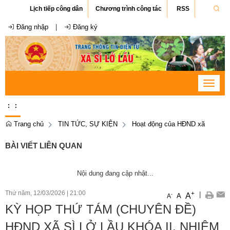
Lịch tiếp công dân
Chương trình công tác
RSS
Đăng nhập
|
Đăng ký
Toggle
navigat
:
:
Trang chủ
TIN TỨC, SỰ KIỆN
Hoạt động của HĐND xã
BÀI VIẾT LIÊN QUAN
Nội dung đang cập nhật...
Thứ năm, 12/03/2026
|
21:00
+
|
A
-
A
A
KỲ HỌP THỨ TÁM (CHUYÊN ĐỀ)
HĐND XÃ SÌ LỞ LẦU KHÓA II, NHIỆM