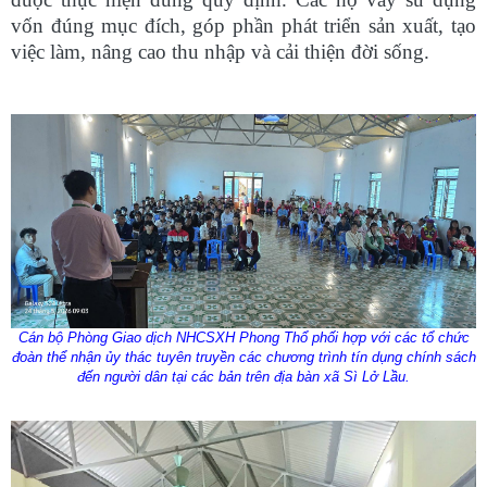
vốn đúng mục đích, góp phần phát triển sản xuất, tạo
việc làm, nâng cao thu nhập và cải thiện đời sống.
Cán bộ Phòng Giao dịch NHCSXH Phong Thổ phối hợp với các tổ chức
đoàn thể nhận ủy thác tuyên truyền các chương trình tín dụng chính sách
đến người dân tại các bản trên địa bàn xã Sì Lở Lầu.