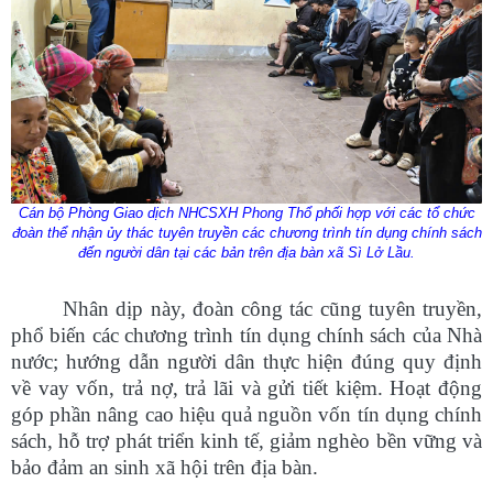
Số:
Số:1862 /KH-UBND
Tên:
(KẾ HOẠCH Tuyên truyền ứng dụng khoa học, công nghệ
và đổi mới sáng tạo trên địa bàn xã Sì Lở Lầu giai đoạn 2026 -
Cán bộ Phòng Giao dịch NHCSXH Phong Thổ phối hợp với các tổ chức
2030)
đoàn thể nhận ủy thác tuyên truyền các chương trình tín dụng chính sách
Ngày ban hành: (07/08/2026)
-
Ngày hiệu lực: (06/08/2026)
đến người dân tại các bản trên địa bàn xã Sì Lở Lầu.
Số:
Số: 1852/BC-UBND
Nhân dịp này, đoàn công tác cũng tuyên truyền,
Tên:
(BÁO CÁO Kết quả rà soát, đề xuất điều chỉnh dự toán
kinh phí thực hiện các dự án, nhiệm vụ khoa học, công nghệ,
phổ biến các chương trình tín dụng chính sách của Nhà
đổi mới sáng tạo và chuyển đổi số năm 2026)
nước; hướng dẫn người dân thực hiện đúng quy định
Ngày ban hành: (07/08/2026)
-
Ngày hiệu lực: (05/08/2026)
về vay vốn, trả nợ, trả lãi và gửi tiết kiệm. Hoạt động
góp phần nâng cao hiệu quả nguồn vốn tín dụng chính
Số:
Số: 1858/UBND-VP
Tên:
(V/v triển khai thực hiện Nghị định số 301/2026/NĐ-CP
sách, hỗ trợ phát triển kinh tế, giảm nghèo bền vững và
ngày 30/7/2026 của Chính phủ)
bảo đảm an sinh xã hội trên địa bàn.
Ngày ban hành: (07/08/2026)
-
Ngày hiệu lực: (05/08/2026)