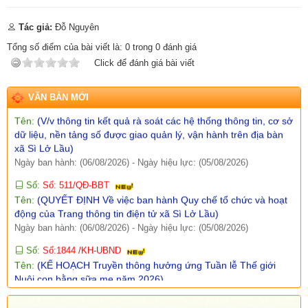
Số:
Số:1860 /UBND-KT
Tác giả:
Đỗ Nguyên
Tên:
(V/v Rà soát các điểm dân cư có nguy cơ sạt lở và lập
phương án sơ tán khi cần thiết.)
Tổng số điểm của bài viết là:
0
trong
0
đánh giá
Ngày ban hành: (07/08/2026)
-
Ngày hiệu lực: (06/08/2026)
Click để đánh giá bài viết
Số:
Số: 1851/UBND-VHXH
Tên:
(V/v thông tin kết quả rà soát các hệ thống thông tin, cơ sở
VĂN BẢN MỚI
dữ liệu, nền tảng số được giao quản lý, vận hành trên địa bàn
xã Sì Lở Lầu)
Ngày ban hành: (06/08/2026)
-
Ngày hiệu lực: (05/08/2026)
Số:
Số: 511/QĐ-BBT
Tên:
(QUYẾT ĐỊNH Về việc ban hành Quy chế tổ chức và hoạt
động của Trang thông tin điện tử xã Sì Lở Lầu)
Ngày ban hành: (06/08/2026)
-
Ngày hiệu lực: (05/08/2026)
Số:
Số:1844 /KH-UBND
Tên:
(KẾ HOẠCH Truyền thông hưởng ứng Tuần lễ Thế giới
Nuôi con bằng sữa mẹ năm 2026)
Ngày ban hành: (05/08/2026)
-
Ngày hiệu lực: (05/08/2026)
Số:
Số:1840 /UBND-KT
Tên:
(V/v rà soát đối tượng để thực hiện chính sách về đất đai