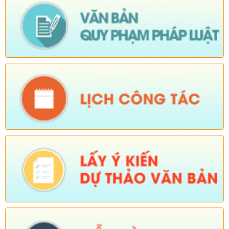
quy định tại Điều 16 và khoản 3 Điều 124 Luật Đất đai)
Ngày ban hành: (05/08/2026)
-
Ngày hiệu lực: (04/08/2026)
Tên:
(Mời dự Hội nghị Báo cáo viên cấp tỉnh thá)
Ngày ban hành: (05/08/2026)
Số:
Số: 1836/UBND-VP
Tên:
(V/v triển khai thực hiện Nghị định số 265/2026/NĐ-CP và
Nghị định số 266/2026/NĐ-CP của Chính phủ về tiết kiệm,
chống lãng phí.)
Ngày ban hành: (05/08/2026)
-
Ngày hiệu lực: (04/08/2026)
Số:
Số: 1839/KH-UBND
Tên:
(KẾ HOẠCH Công tác phổ biến, giáo dục pháp luật 6
tháng cuối năm 2026 trên địa bàn xã Sì Lở Lầu)
Ngày ban hành: (05/08/2026)
-
Ngày hiệu lực: (04/08/2026)
Số:
Số: 1721/KH-UBND
Tên:
(KẾ HOẠCH Tổ chức Hội nghị tổng kết năm học 2025-
2026, triển khai nhiệm vụ năm học 2026-2027)
Ngày ban hành: (04/08/2026)
-
Ngày hiệu lực: (24/07/2026)