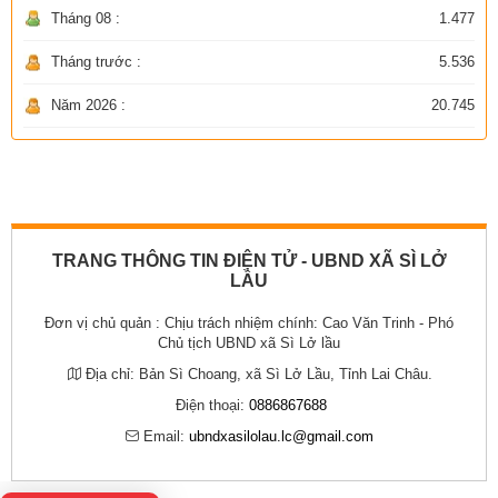
Tháng 08 :
1.477
Tháng trước :
5.536
Năm 2026 :
20.745
TRANG THÔNG TIN ĐIỆN TỬ - UBND XÃ SÌ LỞ
LẦU
Đơn vị chủ quản :
Chịu trách nhiệm chính: Cao Văn Trinh - Phó
Chủ tịch UBND xã Sì Lở lầu
Địa chỉ:
Bản Sì Choang, xã Sì Lở Lầu, Tỉnh Lai Châu.
Điện thoại:
0886867688
Email:
ubndxasilolau.lc@gmail.com