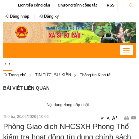
Lịch tiếp công dân
Chương trình công tác
RSS
Đăng nhập
|
Đăng ký
Toggle
navigat
:
:
Trang chủ
TIN TỨC, SỰ KIỆN
Thông tin Kinh tế
BÀI VIẾT LIÊN QUAN
Nội dung đang cập nhật...
Thứ ba, 30/06/2026
|
10:06
+
|
A
-
A
A
Phòng Giao dịch NHCSXH Phong Thổ
kiểm tra hoạt động tín dụng chính sách