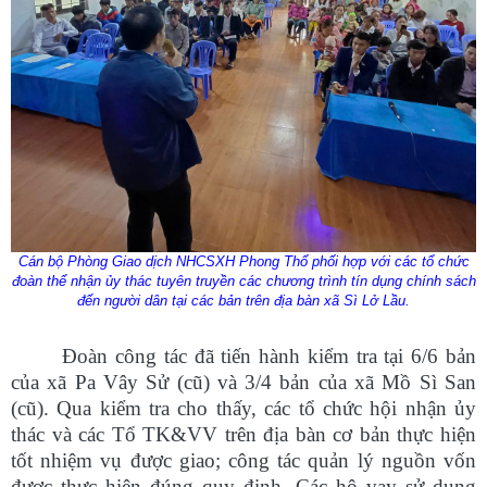
Cán bộ Phòng Giao dịch NHCSXH Phong Thổ phối hợp với các tổ chức
đoàn thể nhận ủy thác tuyên truyền các chương trình tín dụng chính sách
đến người dân tại các bản trên địa bàn xã Sì Lở Lầu.
Đoàn công tác đã tiến hành kiểm tra tại 6/6 bản
của xã Pa Vây Sử (cũ) và 3/4 bản của xã Mồ Sì San
(cũ). Qua kiểm tra cho thấy, các tổ chức hội nhận ủy
thác và các Tổ TK&VV trên địa bàn cơ bản thực hiện
tốt nhiệm vụ được giao; công tác quản lý nguồn vốn
được thực hiện đúng quy định. Các hộ vay sử dụng