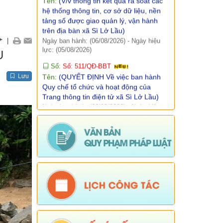
Số:
Số: 511/QĐ-BBT
Báo cáo, số liệu thống kê
Tên:
(QUYẾT ĐỊNH Về việc ban hành
Văn bản quy phạm pháp luật
Quy chế tổ chức và hoạt động của
+
|
Trang thông tin điện tử xã Sì Lở Lầu)
U
Lịch công tác
Ngày ban hành: (06/08/2026)
-
Ngày hiệu
lực: (05/08/2026)
Kết quả chương trình, đề tài khoa học
Lưu
Số:
Số:1844 /KH-UBND
Tên:
(KẾ HOẠCH Truyền thông hưởng
ứng Tuần lễ Thế giới Nuôi con bằng
sữa mẹ năm 2026)
Ngày ban hành: (05/08/2026)
-
Ngày hiệu
lực: (05/08/2026)
Số:
Số:1840 /UBND-KT
Tên:
(V/v rà soát đối tượng để thực hiện
chính sách về đất đai quy định tại Điều
16 và khoản 3 Điều 124 Luật Đất đai)
Ngày ban hành: (05/08/2026)
-
Ngày hiệu
lực: (04/08/2026)