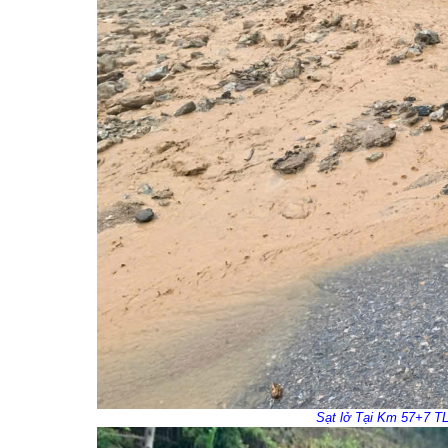
Sạt lở Tại Km 57+7 TL