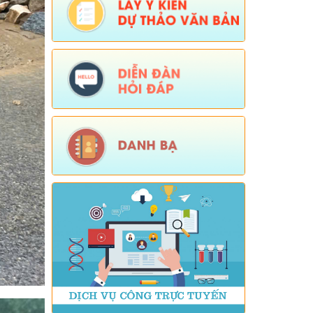
Tên:
(Mời dự Hội nghị Báo cáo viên cấp
tỉnh thá)
Ngày ban hành: (05/08/2026)
Số:
Số: 1836/UBND-VP
Tên:
(V/v triển khai thực hiện Nghị định
số 265/2026/NĐ-CP và Nghị định số
266/2026/NĐ-CP của Chính phủ về tiết
kiệm, chống lãng phí.)
Ngày ban hành: (05/08/2026)
-
Ngày hiệu
lực: (04/08/2026)
Số:
Số: 1839/KH-UBND
Tên:
(KẾ HOẠCH Công tác phổ biến,
giáo dục pháp luật 6 tháng cuối năm
2026 trên địa bàn xã Sì Lở Lầu)
Ngày ban hành: (05/08/2026)
-
Ngày hiệu
lực: (04/08/2026)
Số:
Số: 1721/KH-UBND
Tên:
(KẾ HOẠCH Tổ chức Hội nghị tổng
kết năm học 2025-2026, triển khai
nhiệm vụ năm học 2026-2027)
Ngày ban hành: (04/08/2026)
-
Ngày hiệu