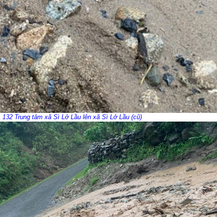
 132 Trung tâm xã Sì Lở Lầu lên xã Sì Lở Lầu (cũ)