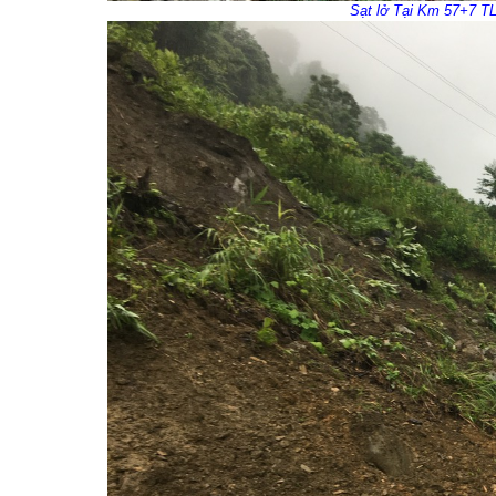
Sạt lở Tại Km 57+7 TL