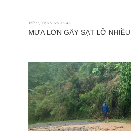
Tổ chức khác
Đảng ủy xã
Thứ tư, 08/07/2026
|
09:42
MƯA LỚN GÂY SẠT LỞ NHIỀU 
Ủy ban kiểm tra 
Ban xây dựng đả