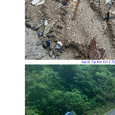
Sạt lở Tại Km 57+7 TL