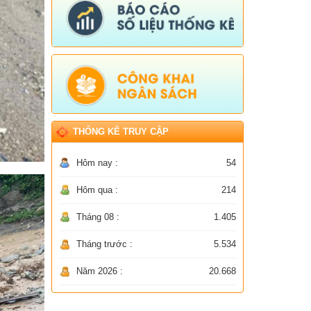
THỐNG KÊ TRUY CẬP
Hôm nay :
54
Hôm qua :
214
Tháng 08 :
1.405
Tháng trước :
5.534
Năm 2026 :
20.668