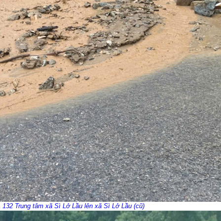
 132 Trung tâm xã Sì Lở Lầu lên xã Sì Lở Lầu (cũ)