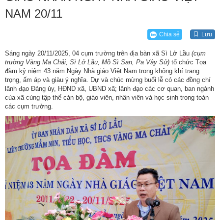
NAM 20/11 ​
Chia sẻ
Lưu
Sáng ngày 20/11/2025, 04 cụm trường trên địa bàn xã Sì Lở Lầu
(cụm
trường Vàng Ma Chải, Sì Lở Lầu, Mồ Sì San, Pa Vây Sử)
tổ chức Tọa
đàm kỷ niệm 43 năm Ngày Nhà giáo Việt Nam trong không khí trang
trọng, ấm áp và giàu ý nghĩa. Dự và chúc mừng buổi lễ có các đồng chí
lãnh đạo Đảng ủy, HĐND xã, UBND xã; lãnh đạo các cơ quan, ban ngành
của xã cùng tập thể cán bộ, giáo viên, nhân viên và học sinh trong toàn
các cụm trường.