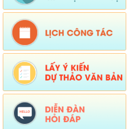
Tên:
(Mời dự Hội nghị Báo cáo viên cấp tỉnh thá)
Ngày ban hành: (05/08/2026)
Số:
Số: 1836/UBND-VP
Tên:
(V/v triển khai thực hiện Nghị định số 265/2026/NĐ-CP và
Nghị định số 266/2026/NĐ-CP của Chính phủ về tiết kiệm,
chống lãng phí.)
Ngày ban hành: (05/08/2026)
-
Ngày hiệu lực: (04/08/2026)
Số:
Số: 1839/KH-UBND
Tên:
(KẾ HOẠCH Công tác phổ biến, giáo dục pháp luật 6
tháng cuối năm 2026 trên địa bàn xã Sì Lở Lầu)
Ngày ban hành: (05/08/2026)
-
Ngày hiệu lực: (04/08/2026)
Số:
Số: 1721/KH-UBND
Tên:
(KẾ HOẠCH Tổ chức Hội nghị tổng kết năm học 2025-
2026, triển khai nhiệm vụ năm học 2026-2027)
Ngày ban hành: (04/08/2026)
-
Ngày hiệu lực: (24/07/2026)