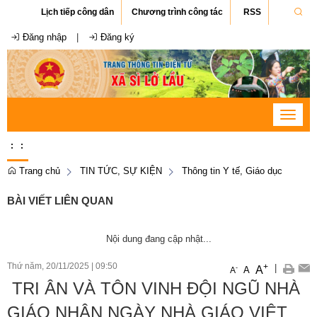
Lịch tiếp công dân
Chương trình công tác
RSS
Đăng nhập
|
Đăng ký
Toggle
navigat
:
:
Trang chủ
TIN TỨC, SỰ KIỆN
Thông tin Y tế, Giáo dục
BÀI VIẾT LIÊN QUAN
Nội dung đang cập nhật...
Thứ năm, 20/11/2025
|
09:50
+
|
A
-
A
A
​ TRI ÂN VÀ TÔN VINH ĐỘI NGŨ NHÀ
GIÁO NHÂN NGÀY NHÀ GIÁO VIỆT