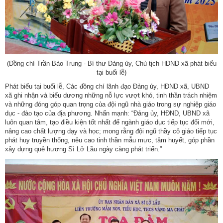
(Đồng chí Trần Bảo Trung - Bí thư Đảng ủy, Chủ tịch HĐND xã phát biểu
tại buổi lễ)
Phát biểu tại buổi lễ, Các đồng chí lãnh đạo Đảng ủy, HĐND xã, UBND
xã ghi nhận và biểu dương những nỗ lực vượt khó, tinh thần trách nhiệm
và những đóng góp quan trọng của đội ngũ nhà giáo trong sự nghiệp giáo
dục - đào tạo của địa phương. Nhấn mạnh: “Đảng ủy, HĐND, UBND xã
luôn quan tâm, tạo điều kiện tốt nhất để ngành giáo dục tiếp tục đổi mới,
nâng cao chất lượng dạy và học; mong rằng đội ngũ thầy cô giáo tiếp tục
phát huy truyền thống, nêu cao tinh thần mẫu mực, tâm huyết, góp phần
xây dựng quê hương Sì Lở Lầu ngày càng phát triển.”