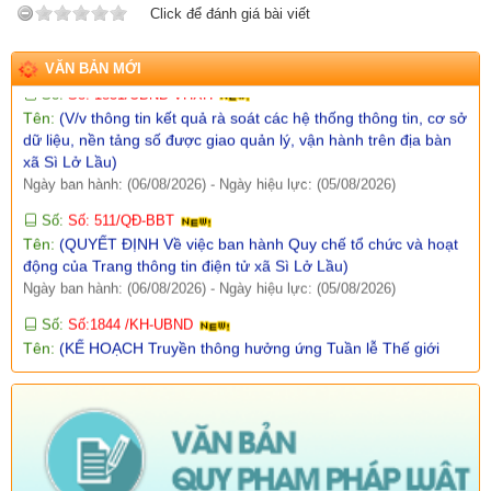
Click để đánh giá bài viết
Ngày ban hành: (07/08/2026)
-
Ngày hiệu lực: (06/08/2026)
Số:
Số: 1851/UBND-VHXH
VĂN BẢN MỚI
Tên:
(V/v thông tin kết quả rà soát các hệ thống thông tin, cơ sở
dữ liệu, nền tảng số được giao quản lý, vận hành trên địa bàn
xã Sì Lở Lầu)
Ngày ban hành: (06/08/2026)
-
Ngày hiệu lực: (05/08/2026)
Số:
Số: 511/QĐ-BBT
Tên:
(QUYẾT ĐỊNH Về việc ban hành Quy chế tổ chức và hoạt
động của Trang thông tin điện tử xã Sì Lở Lầu)
Ngày ban hành: (06/08/2026)
-
Ngày hiệu lực: (05/08/2026)
Số:
Số:1844 /KH-UBND
Tên:
(KẾ HOẠCH Truyền thông hưởng ứng Tuần lễ Thế giới
Nuôi con bằng sữa mẹ năm 2026)
Ngày ban hành: (05/08/2026)
-
Ngày hiệu lực: (05/08/2026)
Số:
Số:1840 /UBND-KT
Tên:
(V/v rà soát đối tượng để thực hiện chính sách về đất đai
quy định tại Điều 16 và khoản 3 Điều 124 Luật Đất đai)
Ngày ban hành: (05/08/2026)
-
Ngày hiệu lực: (04/08/2026)