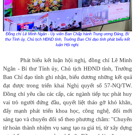
Đồng chí Lê Minh Ngân - Ủy viên Ban Chấp hành Trung ương Đảng, Bí
thư Tỉnh ủy, Chủ tịch HĐND tỉnh, Trưởng Ban Chỉ đạo tỉnh
phát biểu kết
luận Hội nghị.
Phát biểu kết luận hội nghị, đồng chí Lê Minh
Ngân - Bí thư Tỉnh ủy, Chủ tịch HĐND tỉnh, Trưởng
Ban Chỉ đạo tỉnh ghi nhận, biểu dương những kết quả
đạt được trong triển khai Nghị quyết số 57-NQ/TW.
Số:
Số: 510 /QĐ-UBND
Đồng chí yêu cầu các cấp, các ngành tiếp tục phát huy
Tên:
(QUYẾT ĐỊNH V/v kiện toàn Tổ dữ liệu chuyên ngành y tế
vai trò người đứng đầu, quyết liệt tháo gỡ khó khăn,
xã Sì Lở Lầu)
Ngày ban hành: (10/08/2026)
-
Ngày hiệu lực: (05/08/2026)
đẩy mạnh phát triển khoa học, công nghệ, đổi mới
sáng tạo và chuyển đổi số theo phương châm: "Chuyển
Số:
Số:1864 /UBND-VHXH
Tên:
(V/v rà soát, báo cáo công chức theo vị trí việc làm trong
từ hoàn thành nhiệm vụ sang tạo ra giá trị, từ xây dựng
các cơ quan tổ chức hành chính ở cấp xã)