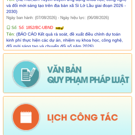
2030)
Ngày ban hành: (07/08/2026)
-
Ngày hiệu lực: (06/08/2026)
Số:
Số: 1852/BC-UBND
Tên:
(BÁO CÁO Kết quả rà soát, đề xuất điều chỉnh dự toán
kinh phí thực hiện các dự án, nhiệm vụ khoa học, công nghệ,
đổi mới sáng tạo và chuyển đổi số năm 2026)
Ngày ban hành: (07/08/2026)
-
Ngày hiệu lực: (05/08/2026)
Số:
Số: 1858/UBND-VP
Tên:
(V/v triển khai thực hiện Nghị định số 301/2026/NĐ-CP
ngày 30/7/2026 của Chính phủ)
Ngày ban hành: (07/08/2026)
-
Ngày hiệu lực: (05/08/2026)
Số:
Số:1860 /UBND-KT
Tên:
(V/v Rà soát các điểm dân cư có nguy cơ sạt lở và lập
phương án sơ tán khi cần thiết.)
Ngày ban hành: (07/08/2026)
-
Ngày hiệu lực: (06/08/2026)
Số:
Số: 1851/UBND-VHXH
Tên:
(V/v thông tin kết quả rà soát các hệ thống thông tin, cơ sở
dữ liệu, nền tảng số được giao quản lý, vận hành trên địa bàn
xã Sì Lở Lầu)
Ngày ban hành: (06/08/2026)
-
Ngày hiệu lực: (05/08/2026)