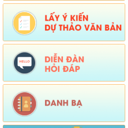
Số:
Số: 511/QĐ-BBT
Tên:
(QUYẾT ĐỊNH Về việc ban hành Quy chế tổ chức và hoạt
động của Trang thông tin điện tử xã Sì Lở Lầu)
Ngày ban hành: (06/08/2026)
-
Ngày hiệu lực: (05/08/2026)
Số:
Số:1844 /KH-UBND
Tên:
(KẾ HOẠCH Truyền thông hưởng ứng Tuần lễ Thế giới
Nuôi con bằng sữa mẹ năm 2026)
Ngày ban hành: (05/08/2026)
-
Ngày hiệu lực: (05/08/2026)