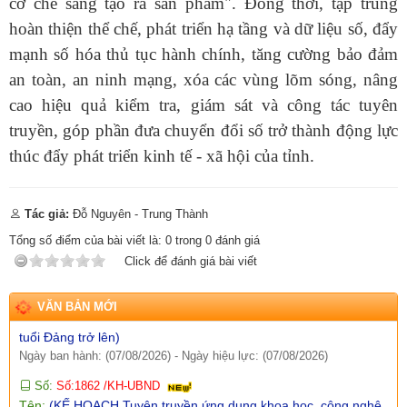
cơ chế sang tạo ra sản phẩm". Đồng thời, tập trung
Ngày ban hành: (10/08/2026)
-
Ngày hiệu lực: (07/08/2026)
hoàn thiện thể chế, phát triển hạ tầng và dữ liệu số, đẩy
Số:
Số:518/QĐ-UBND
mạnh số hóa thủ tục hành chính, tăng cường bảo đảm
Tên:
(QUYẾT ĐỊNH Phê duyệt triển khai các sáng kiến, mô hình
đột phá về phát triển khoa học, công nghệ, đổi mới sáng tạo và
an toàn, an ninh mạng, xóa các vùng lõm sóng, nâng
chuyển đổi số năm 2026)
cao hiệu quả kiểm tra, giám sát và công tác tuyên
Ngày ban hành: (10/08/2026)
-
Ngày hiệu lực: (07/08/2026)
truyền, góp phần đưa chuyển đổi số trở thành động lực
Số:
Số:1867 /UBND-VP
thúc đẩy phát triển kinh tế - xã hội của tỉnh.
Tên:
(V/v triển khai Biên bản Hội nghị thường niên lần thứ 6
giữa Bí thư Tỉnh ủy và Biên bản Phiên họp lần thứ 12 Nhóm
Công tác liên hợp giữa các tỉnh Lai Châu, Lào Cai, Tuyên
Tác giả:
Đỗ Nguyên - Trung Thành
Quang, Điện Biên (Việt Nam) với tỉnh Vân Nam (Trung Quốc))
Ngày ban hành: (10/08/2026)
-
Ngày hiệu lực: (10/08/2026)
Tổng số điểm của bài viết là:
0
trong
0
đánh giá
Click để đánh giá bài viết
Số:
Số 205-KH/ĐU
Tên:
(KẾ HOẠCH tuyên truyền việc trao tặng Huy hiệu 80 năm
tuổi Đảng trở lên)
VĂN BẢN MỚI
Ngày ban hành: (07/08/2026)
-
Ngày hiệu lực: (07/08/2026)
Số:
Số:1862 /KH-UBND
Tên:
(KẾ HOẠCH Tuyên truyền ứng dụng khoa học, công nghệ
và đổi mới sáng tạo trên địa bàn xã Sì Lở Lầu giai đoạn 2026 -