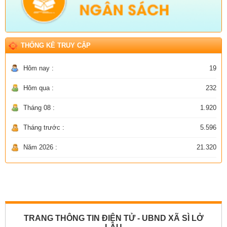
THỐNG KÊ TRUY CẬP
Hôm nay :
19
Hôm qua :
232
Tháng 08 :
1.920
Tháng trước :
5.596
Năm 2026 :
21.320
TRANG THÔNG TIN ĐIỆN TỬ - UBND XÃ SÌ LỞ