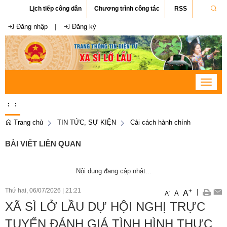
Lịch tiếp công dân
Chương trình công tác
RSS
Đăng nhập
|
Đăng ký
Toggle
navigat
:
:
Trang chủ
TIN TỨC, SỰ KIỆN
Cải cách hành chính
BÀI VIẾT LIÊN QUAN
Nội dung đang cập nhật...
Thứ hai, 06/07/2026
|
21:21
+
|
A
-
A
A
XÃ SÌ LỞ LẦU DỰ HỘI NGHỊ TRỰC
TUYẾN ĐÁNH GIÁ TÌNH HÌNH THỰC