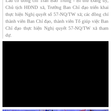
Lầu có đồng chí Trần Bảo Trung - Bí thư Đảng ủy,
Chủ tịch HĐND xã
, Trưởng Ban Chỉ đạo triển khai
thực hiện Nghị quyết số 57-NQ/TW xã; các đồng chí
thành viên Ban Chỉ đạo, thành viên Tổ giúp việc Ban
Chỉ đạo thực hiện Nghị quyết 57-NQ/TW xã
tham
dự.