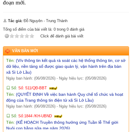
đoạn mới.
Ngày ban hành: (07/08/2026)
-
Ngày hiệu lực: (05/08/2026)
Số:
Số:1860 /UBND-KT
Tác giả:
Đỗ Nguyên - Trung Thành
Tên:
(V/v Rà soát các điểm dân cư có nguy cơ sạt lở và lập
phương án sơ tán khi cần thiết.)
Tổng số điểm của bài viết là:
0
trong
0
đánh giá
Ngày ban hành: (07/08/2026)
-
Ngày hiệu lực: (06/08/2026)
Click để đánh giá bài viết
Số:
Số: 1851/UBND-VHXH
Tên:
(V/v thông tin kết quả rà soát các hệ thống thông tin, cơ sở
VĂN BẢN MỚI
dữ liệu, nền tảng số được giao quản lý, vận hành trên địa bàn
xã Sì Lở Lầu)
Ngày ban hành: (06/08/2026)
-
Ngày hiệu lực: (05/08/2026)
Số:
Số: 511/QĐ-BBT
Tên:
(QUYẾT ĐỊNH Về việc ban hành Quy chế tổ chức và hoạt
động của Trang thông tin điện tử xã Sì Lở Lầu)
Ngày ban hành: (06/08/2026)
-
Ngày hiệu lực: (05/08/2026)
Số:
Số:1844 /KH-UBND
Tên:
(KẾ HOẠCH Truyền thông hưởng ứng Tuần lễ Thế giới
Nuôi con bằng sữa mẹ năm 2026)
Ngày ban hành: (05/08/2026)
-
Ngày hiệu lực: (05/08/2026)