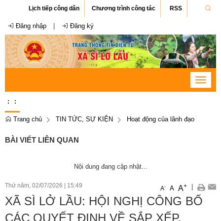
Lịch tiếp công dân
Chương trình công tác
RSS
Đăng nhập
|
Đăng ký
Toggle
navigat
:
:
Trang chủ
TIN TỨC, SỰ KIỆN
Hoạt động của lãnh đạo
BÀI VIẾT LIÊN QUAN
Nội dung đang cập nhật...
Thứ năm, 02/07/2026
|
15:49
+
|
A
-
A
A
XÃ SÌ LỞ LẦU: HỘI NGHỊ CÔNG BỐ
CÁC QUYẾT ĐỊNH VỀ SẮP XẾP,