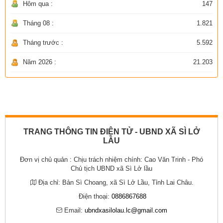
Hôm qua :
147
Tháng 08 :
1.821
Tháng trước :
5.592
Năm 2026 :
21.203
TRANG THÔNG TIN ĐIỆN TỬ - UBND XÃ SÌ LỞ
LẦU
Đơn vị chủ quản :
Chịu trách nhiệm chính: Cao Văn Trinh - Phó
Chủ tịch UBND xã Sì Lở lầu
Địa chỉ:
Bản Sì Choang, xã Sì Lở Lầu, Tỉnh Lai Châu.
Điện thoại:
0886867688
Email:
ubndxasilolau.lc@gmail.com