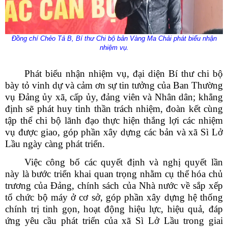
Đồng chí Chẻo Tả B, Bí thư Chi bộ bản Vàng Ma Chải phát biểu nhận
nhiệm vụ.
Phát biểu nhận nhiệm vụ, đại diện Bí thư chi bộ
bày tỏ vinh dự và cảm ơn sự tin tưởng của Ban Thường
Số:
Số:1862 /KH-UBND
vụ Đảng ủy xã, cấp ủy, đảng viên và Nhân dân; khẳng
Tên:
(KẾ HOẠCH Tuyên truyền ứng dụng khoa học, công nghệ
định sẽ phát huy tinh thần trách nhiệm, đoàn kết cùng
và đổi mới sáng tạo trên địa bàn xã Sì Lở Lầu giai đoạn 2026 -
tập thể chi bộ lãnh đạo thực hiện thắng lợi các nhiệm
2030)
Ngày ban hành: (07/08/2026)
-
Ngày hiệu lực: (06/08/2026)
vụ được giao, góp phần xây dựng các bản và xã Sì Lở
Lầu ngày càng phát triển.
Số:
Số: 1852/BC-UBND
Tên:
(BÁO CÁO Kết quả rà soát, đề xuất điều chỉnh dự toán
Việc công bố các quyết định và nghị quyết lần
kinh phí thực hiện các dự án, nhiệm vụ khoa học, công nghệ,
này là bước triển khai quan trọng nhằm cụ thể hóa chủ
đổi mới sáng tạo và chuyển đổi số năm 2026)
trương của Đảng, chính sách của Nhà nước về sắp xếp
Ngày ban hành: (07/08/2026)
-
Ngày hiệu lực: (05/08/2026)
tổ chức bộ máy ở cơ sở, góp phần xây dựng hệ thống
Số:
Số: 1858/UBND-VP
chính trị tinh gọn, hoạt động hiệu lực, hiệu quả, đáp
Tên:
(V/v triển khai thực hiện Nghị định số 301/2026/NĐ-CP
ứng yêu cầu phát triển của xã Sì Lở Lầu trong giai
ngày 30/7/2026 của Chính phủ)