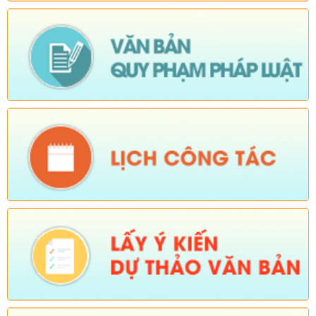
Số:
Số:1840 /UBND-KT
Tên:
(V/v rà soát đối tượng để thực hiện chính sách về đất đai
quy định tại Điều 16 và khoản 3 Điều 124 Luật Đất đai)
Ngày ban hành: (05/08/2026)
-
Ngày hiệu lực: (04/08/2026)
Tên:
(Mời dự Hội nghị Báo cáo viên cấp tỉnh thá)
Ngày ban hành: (05/08/2026)
Số:
Số: 1836/UBND-VP
Tên:
(V/v triển khai thực hiện Nghị định số 265/2026/NĐ-CP và
Nghị định số 266/2026/NĐ-CP của Chính phủ về tiết kiệm,
chống lãng phí.)
Ngày ban hành: (05/08/2026)
-
Ngày hiệu lực: (04/08/2026)
Số:
Số: 1839/KH-UBND
Tên:
(KẾ HOẠCH Công tác phổ biến, giáo dục pháp luật 6
tháng cuối năm 2026 trên địa bàn xã Sì Lở Lầu)
Ngày ban hành: (05/08/2026)
-
Ngày hiệu lực: (04/08/2026)
Số:
Số: 1721/KH-UBND
Tên:
(KẾ HOẠCH Tổ chức Hội nghị tổng kết năm học 2025-
2026, triển khai nhiệm vụ năm học 2026-2027)
Ngày ban hành: (04/08/2026)
-
Ngày hiệu lực: (24/07/2026)