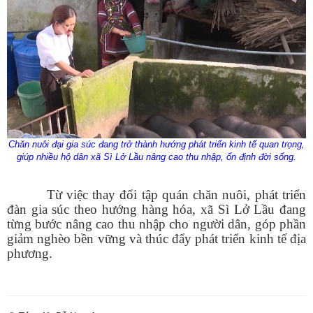
Số:
Số: 1852/BC-UBND
Tên:
(BÁO CÁO Kết quả rà soát, đề xuất điều chỉnh dự toán
kinh phí thực hiện các dự án, nhiệm vụ khoa học, công nghệ,
đổi mới sáng tạo và chuyển đổi số năm 2026)
Chăn nuôi đại gia súc đang trở thành hướng phát triển kinh tế quan trọng,
Ngày ban hành: (07/08/2026)
-
Ngày hiệu lực: (05/08/2026)
giúp nhiều hộ dân xã Sì Lở Lầu nâng cao thu nhập, ổn định đời sống.
Số:
Số: 1858/UBND-VP
Tên:
(V/v triển khai thực hiện Nghị định số 301/2026/NĐ-CP
Từ việc thay đổi tập quán chăn nuôi, phát triển
ngày 30/7/2026 của Chính phủ)
đàn gia súc theo hướng hàng hóa, xã Sì Lở Lầu đang
Ngày ban hành: (07/08/2026)
-
Ngày hiệu lực: (05/08/2026)
từng bước nâng cao thu nhập cho người dân, góp phần
Số:
Số:1860 /UBND-KT
giảm nghèo bền vững và thúc đẩy phát triển kinh tế địa
Tên:
(V/v Rà soát các điểm dân cư có nguy cơ sạt lở và lập
phương.
phương án sơ tán khi cần thiết.)
Ngày ban hành: (07/08/2026)
-
Ngày hiệu lực: (06/08/2026)
Số:
Số: 1851/UBND-VHXH