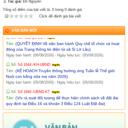
Tác giả:
Đỗ Nguyên
Tên:
(V/v thông tin kết quả rà soát các hệ thống thông tin, cơ sở
dữ liệu, nền tảng số được giao quản lý, vận hành trên địa bàn
Tổng số điểm của bài viết là:
0
trong
0
đánh giá
xã Sì Lở Lầu)
Click để đánh giá bài viết
Ngày ban hành: (06/08/2026)
-
Ngày hiệu lực: (05/08/2026)
Số:
Số: 511/QĐ-BBT
VĂN BẢN MỚI
Tên:
(QUYẾT ĐỊNH Về việc ban hành Quy chế tổ chức và hoạt
động của Trang thông tin điện tử xã Sì Lở Lầu)
Ngày ban hành: (06/08/2026)
-
Ngày hiệu lực: (05/08/2026)
Số:
Số:1844 /KH-UBND
Tên:
(KẾ HOẠCH Truyền thông hưởng ứng Tuần lễ Thế giới
Nuôi con bằng sữa mẹ năm 2026)
Ngày ban hành: (05/08/2026)
-
Ngày hiệu lực: (05/08/2026)
Số:
Số:1840 /UBND-KT
Tên:
(V/v rà soát đối tượng để thực hiện chính sách về đất đai
quy định tại Điều 16 và khoản 3 Điều 124 Luật Đất đai)
Ngày ban hành: (05/08/2026)
-
Ngày hiệu lực: (04/08/2026)
Tên:
(Mời dự Hội nghị Báo cáo viên cấp tỉnh thá)
Ngày ban hành: (05/08/2026)