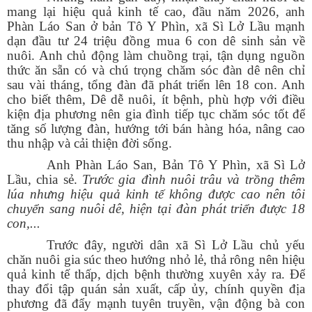
mang lại hiệu quả kinh tế cao, đầu năm 2026, anh
Phàn Láo San ở bản Tô Y Phìn, xã Sì Lở Lầu mạnh
dạn đầu tư 24 triệu đồng mua 6 con dê sinh sản về
nuôi. Anh chủ động làm chuồng trại, tận dụng nguồn
thức ăn sẵn có và chú trọng chăm sóc đàn dê nên chỉ
sau vài tháng, tổng đàn đã phát triển lên 18 con. Anh
cho biết thêm, Dê dễ nuôi, ít bệnh, phù hợp với điều
kiện địa phương nên gia đình tiếp tục chăm sóc tốt để
tăng số lượng đàn, hướng tới bán hàng hóa, nâng cao
thu nhập và cải thiện đời sống.
Anh P
hàn
L
áo
S
an
, Bản Tô Y Phìn, xã Sì Lở
Lầu,
chia sẻ.
Trước gia đình nuôi trâu và trồng thêm
lúa nhưng hiệu quả kinh tế không được cao nên tôi
chuyển sang nuôi dê, hiện tại đàn phát triển được 18
con,...
Trước đây, người dân xã Sì Lở Lầu chủ yếu
chăn nuôi gia súc theo hướng nhỏ lẻ, thả rông nên hiệu
quả kinh tế thấp, dịch bệnh thường xuyên xảy ra. Để
thay đổi tập quán sản xuất, cấp ủy, chính quyền địa
phương đã đẩy mạnh tuyên truyền, vận động bà con