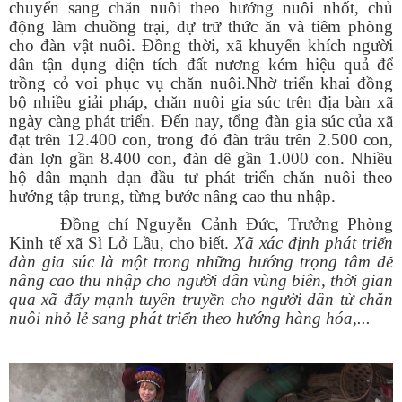
chuyển sang chăn nuôi theo hướng nuôi nhốt, chủ
động làm chuồng trại, dự trữ thức ăn và tiêm phòng
cho đàn vật nuôi. Đồng thời, xã khuyến khích người
dân tận dụng diện tích đất nương kém hiệu quả để
trồng cỏ voi phục vụ chăn nuôi.Nhờ triển khai đồng
bộ nhiều giải pháp, chăn nuôi gia súc trên địa bàn xã
ngày càng phát triển. Đến nay, tổng đàn gia súc của xã
đạt trên 12.400 con, trong đó đàn trâu trên 2.500 con,
đàn lợn gần 8.400 con, đàn dê gần 1.000 con. Nhiều
hộ dân mạnh dạn đầu tư phát triển chăn nuôi theo
hướng tập trung, từng bước nâng cao thu nhập.
Đồng chí N
guyễn Cảnh Đức
, Trưởng Phòng
Kinh tế xã Sì Lở Lầu,
cho biết.
Xã xác định phát triển
đàn gia súc là một trong những hướng trọng tâm để
nâng cao thu nhập cho người dân vùng biên, thời gian
qua xã đẩy mạnh tuyên truyền cho người dân từ chăn
nuôi nhỏ lẻ sang phát triển theo hướng hàng hóa,...