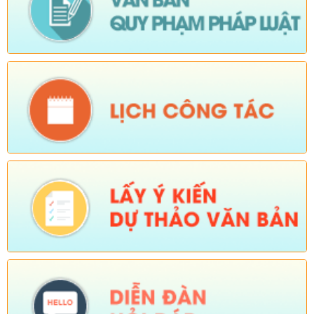
Số:
Số: 1836/UBND-VP
Tên:
(V/v triển khai thực hiện Nghị định số 265/2026/NĐ-CP và
Nghị định số 266/2026/NĐ-CP của Chính phủ về tiết kiệm,
chống lãng phí.)
Ngày ban hành: (05/08/2026)
-
Ngày hiệu lực: (04/08/2026)
Số:
Số: 1839/KH-UBND
Tên:
(KẾ HOẠCH Công tác phổ biến, giáo dục pháp luật 6
tháng cuối năm 2026 trên địa bàn xã Sì Lở Lầu)
Ngày ban hành: (05/08/2026)
-
Ngày hiệu lực: (04/08/2026)
Số:
Số: 1721/KH-UBND
Tên:
(KẾ HOẠCH Tổ chức Hội nghị tổng kết năm học 2025-
2026, triển khai nhiệm vụ năm học 2026-2027)
Ngày ban hành: (04/08/2026)
-
Ngày hiệu lực: (24/07/2026)
Số:
Số: 1805/KH-UBND
Tên:
(KẾ HOẠCH Thực hiện cao điểm tuyên truyền, vận động
và hỗ trợ Nhân dân thu nhận, kích hoạt tài khoản định danh
điện tử mức độ 2, tích hợp sổ sức khoẻ điện tử, tài khoản an
sinh xã hội trên địa bàn xã Sì Lở Lầu)
Ngày ban hành: (04/08/2026)
-
Ngày hiệu lực: (03/08/2026)