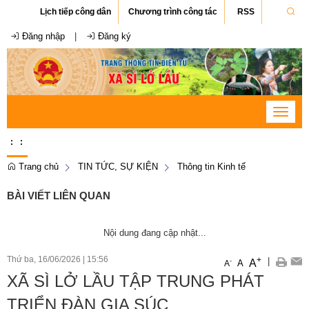
Lịch tiếp công dân
Chương trình công tác
RSS
Đăng nhập
|
Đăng ký
Toggle
navigat
:
:
Trang chủ
TIN TỨC, SỰ KIỆN
Thông tin Kinh tế
BÀI VIẾT LIÊN QUAN
Nội dung đang cập nhật...
Thứ ba, 16/06/2026
|
15:56
+
|
A
-
A
A
XÃ SÌ LỞ LẦU TẬP TRUNG PHÁT
TRIỂN ĐÀN GIA SÚC