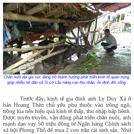
Chăn nuôi đại gia súc đang trở thành hướng phát triển kinh tế quan trọng,
giúp nhiều hộ dân xã Sì Lở Lầu nâng cao thu nhập, ổn định đời sống.
Trước đây, kinh tế gia đình anh Ly Duy Xá ở
bản Hoang Thèn chủ yếu phụ thuộc vào trồng ngô,
trồng lúa nên hiệu quả kinh tế thấp, thu nhập bấp bênh.
Được tuyên truyền, vận động phát triển chăn nuôi, anh
mạnh dạn vay 50 triệu đồng từ Ngân hàng Chính sách
xã hội Phong Thổ để mua 2 con trâu cái sinh sản. Nhờ