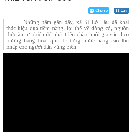
Chia sẻ
Lưu
Những năm gần đây, xã Sì Lở Lầu đã khai
thác hiệu quả tiềm năng, lợi thế về đồng cỏ, nguồn
thức ăn tự nhiên để phát triển chăn nuôi gia súc theo
hướng hàng hóa, qua đó từng bước nâng cao thu
nhập cho người dân vùng biên.