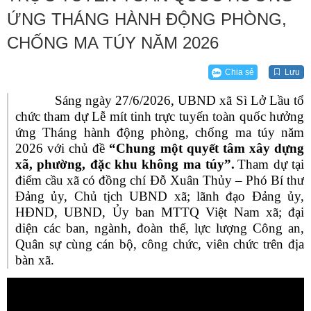
ỨNG THÁNG HÀNH ĐỘNG PHÒNG,
CHỐNG MA TÚY NĂM 2026
Chia sẻ
Lưu
Sáng ngày
27
/6/2026, UBND xã Sì Lở Lầu tổ
chức tham dự Lễ mít tinh trực tuyến toàn quốc hưởng
ứng Tháng hành động phòng, chống ma túy năm
2026 với chủ đề
“Chung một quyết tâm xây dựng
xã, phường, đặc khu không ma túy”.
Tham dự tại
điểm cầu xã có
đồng chí Đỗ Xuân Thủy – Phó Bí thư
Đảng ủy, Chủ tịch UBND xã;
lãnh đạo Đảng ủy,
HĐND, UBND, Ủy ban MTTQ Việt Nam xã; đại
diện các ban, ngành, đoàn thể, lực lượng Công an,
Quân sự cùng cán bộ, công chức
, viên chức
trên địa
bàn
xã
.