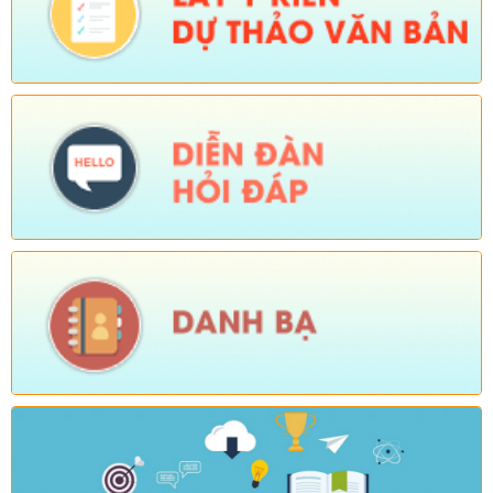
Số:
Số: 1721/KH-UBND
Tên:
(KẾ HOẠCH Tổ chức Hội nghị tổng kết năm học 2025-
2026, triển khai nhiệm vụ năm học 2026-2027)
Ngày ban hành: (04/08/2026)
-
Ngày hiệu lực: (24/07/2026)