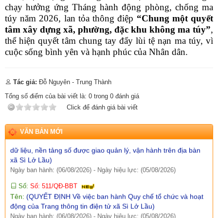
Ngày ban hành: (07/08/2026)
-
Ngày hiệu lực: (05/08/2026)
chạy hưởng ứng Tháng hành động phòng, chống ma
túy năm 2026, lan tỏa thông điệp
“Chung một quyết
Số:
Số: 1858/UBND-VP
tâm xây dựng xã, phường, đặc khu không ma túy”
,
Tên:
(V/v triển khai thực hiện Nghị định số 301/2026/NĐ-CP
thể hiện quyết tâm chung tay đẩy lùi tệ nạn ma túy, vì
ngày 30/7/2026 của Chính phủ)
cuộc sống bình yên và hạnh phúc của Nhân dân.
Ngày ban hành: (07/08/2026)
-
Ngày hiệu lực: (05/08/2026)
Số:
Số:1860 /UBND-KT
Tên:
(V/v Rà soát các điểm dân cư có nguy cơ sạt lở và lập
Tác giả:
Đỗ Nguyên - Trung Thành
phương án sơ tán khi cần thiết.)
Tổng số điểm của bài viết là:
0
trong
0
đánh giá
Ngày ban hành: (07/08/2026)
-
Ngày hiệu lực: (06/08/2026)
Click để đánh giá bài viết
Số:
Số: 1851/UBND-VHXH
Tên:
(V/v thông tin kết quả rà soát các hệ thống thông tin, cơ sở
VĂN BẢN MỚI
dữ liệu, nền tảng số được giao quản lý, vận hành trên địa bàn
xã Sì Lở Lầu)
Ngày ban hành: (06/08/2026)
-
Ngày hiệu lực: (05/08/2026)
Số:
Số: 511/QĐ-BBT
Tên:
(QUYẾT ĐỊNH Về việc ban hành Quy chế tổ chức và hoạt
động của Trang thông tin điện tử xã Sì Lở Lầu)
Ngày ban hành: (06/08/2026)
-
Ngày hiệu lực: (05/08/2026)
Số:
Số:1844 /KH-UBND