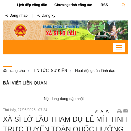
Lịch tiếp công dân
Chương trình công tác
RSS
Đăng nhập
|
Đăng ký
Toggle
navigat
:
:
Trang chủ
TIN TỨC, SỰ KIỆN
Hoạt động của lãnh đạo
BÀI VIẾT LIÊN QUAN
Nội dung đang cập nhật...
Thứ bảy, 27/06/2026
|
07:24
+
|
A
-
A
A
XÃ SÌ LỞ LẦU THAM DỰ LỄ MÍT TINH
TRỰC TUYẾN TOÀN QUỐC HƯỞNG