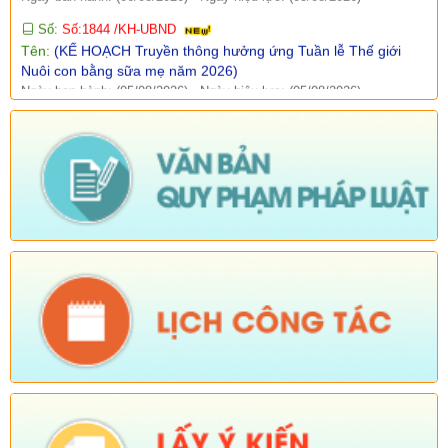
Tên:
(KẾ HOẠCH Truyền thông hưởng ứng Tuần lễ Thế giới
Nuôi con bằng sữa mẹ năm 2026)
Ngày ban hành: (05/08/2026)
-
Ngày hiệu lực: (05/08/2026)
Số:
Số:1840 /UBND-KT
Tên:
(V/v rà soát đối tượng để thực hiện chính sách về đất đai
quy định tại Điều 16 và khoản 3 Điều 124 Luật Đất đai)
Ngày ban hành: (05/08/2026)
-
Ngày hiệu lực: (04/08/2026)
Tên:
(Mời dự Hội nghị Báo cáo viên cấp tỉnh thá)
Ngày ban hành: (05/08/2026)
Số:
Số: 1836/UBND-VP
Tên:
(V/v triển khai thực hiện Nghị định số 265/2026/NĐ-CP và
Nghị định số 266/2026/NĐ-CP của Chính phủ về tiết kiệm,
chống lãng phí.)
Ngày ban hành: (05/08/2026)
-
Ngày hiệu lực: (04/08/2026)
Số:
Số: 1839/KH-UBND
Tên:
(KẾ HOẠCH Công tác phổ biến, giáo dục pháp luật 6
tháng cuối năm 2026 trên địa bàn xã Sì Lở Lầu)
Ngày ban hành: (05/08/2026)
-
Ngày hiệu lực: (04/08/2026)