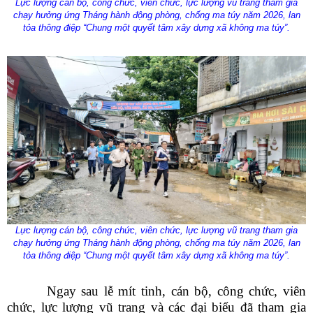
Lực lượng cán bộ, công chức, viên chức, lực lượng vũ trang tham gia
chạy hưởng ứng Tháng hành động phòng, chống ma túy năm 2026, lan
tỏa thông điệp “Chung một quyết tâm xây dựng xã không ma túy”.
Số:
Số:1862 /KH-UBND
Tên:
(KẾ HOẠCH Tuyên truyền ứng dụng khoa học, công nghệ
và đổi mới sáng tạo trên địa bàn xã Sì Lở Lầu giai đoạn 2026 -
2030)
Lực lượng cán bộ, công chức, viên chức, lực lượng vũ trang tham gia
Ngày ban hành: (07/08/2026)
-
Ngày hiệu lực: (06/08/2026)
chạy hưởng ứng Tháng hành động phòng, chống ma túy năm 2026, lan
tỏa thông điệp “Chung một quyết tâm xây dựng xã không ma túy”.
Số:
Số: 1852/BC-UBND
Tên:
(BÁO CÁO Kết quả rà soát, đề xuất điều chỉnh dự toán
Ngay sau lễ mít tinh, cán bộ, công chức, viên
kinh phí thực hiện các dự án, nhiệm vụ khoa học, công nghệ,
chức, lực lượng vũ trang và các đại biểu đã tham gia
đổi mới sáng tạo và chuyển đổi số năm 2026)