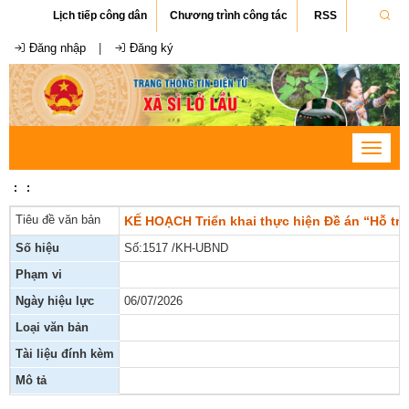
Lịch tiếp công dân
Chương trình công tác
RSS
Đăng nhập
|
Đăng ký
Toggle
navigat
:
:
Tiêu đề văn bản
KẾ HOẠCH Triển khai thực hiện Đề án “Hỗ trợ 
Số hiệu
Số:1517 /KH-UBND
Phạm vi
Ngày hiệu lực
06/07/2026
Loại văn bản
Tài liệu đính kèm
Mô tả