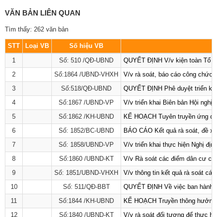
VĂN BẢN LIÊN QUAN
Tìm thấy: 262 văn bản
STT
Loại VB
Số hiệu VB
1
Số: 510 /QĐ-UBND
QUYẾT ĐỊNH V/v kiện toàn Tổ dữ
2
Số:1864 /UBND-VHXH
V/v rà soát, báo cáo công chức t
3
Số:518/QĐ-UBND
QUYẾT ĐỊNH Phê duyệt triển khai
4
Số:1867 /UBND-VP
V/v triển khai Biên bản Hội nghị
5
Số:1862 /KH-UBND
KẾ HOẠCH Tuyên truyền ứng dụng 
6
Số: 1852/BC-UBND
BÁO CÁO Kết quả rà soát, đề xuấ
7
Số: 1858/UBND-VP
V/v triển khai thực hiện Nghị đ
8
Số:1860 /UBND-KT
V/v Rà soát các điểm dân cư có 
9
Số: 1851/UBND-VHXH
V/v thông tin kết quả rà soát cá
10
Số: 511/QĐ-BBT
QUYẾT ĐỊNH Về việc ban hành Qu
11
Số:1844 /KH-UBND
KẾ HOẠCH Truyền thông hưởng ứ
12
Số:1840 /UBND-KT
V/v rà soát đối tượng để thực hi