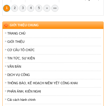
1
2
3
4
5
»
»»
GIỚI THIỆU CHUNG
TRANG CHỦ
GIỚI THIỆU
CƠ CẤU TỔ CHỨC
TIN TỨC, SỰ KIỆN
VĂN BẢN
DỊCH VỤ CÔNG
THÔNG BÁO, KẾ HOẠCH NIÊM YẾT CÔNG KHAI
PHẢN ÁNH, KIẾN NGHỊ
Cải cách hành chính