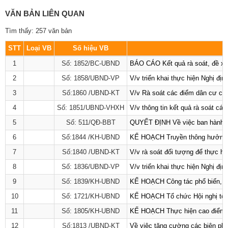
VĂN BẢN LIÊN QUAN
Tìm thấy: 257 văn bản
STT
Loại VB
Số hiệu VB
1
Số: 1852/BC-UBND
BÁO CÁO Kết quả rà soát, đề xuấ
2
Số: 1858/UBND-VP
V/v triển khai thực hiện Nghị đ
3
Số:1860 /UBND-KT
V/v Rà soát các điểm dân cư có 
4
Số: 1851/UBND-VHXH
V/v thông tin kết quả rà soát cá
5
Số: 511/QĐ-BBT
QUYẾT ĐỊNH Về việc ban hành Qu
6
Số:1844 /KH-UBND
KẾ HOẠCH Truyền thông hưởng ứ
7
Số:1840 /UBND-KT
V/v rà soát đối tượng để thực hi
8
Số: 1836/UBND-VP
V/v triển khai thực hiện Nghị đị
9
Số: 1839/KH-UBND
KẾ HOẠCH Công tác phổ biến, giá
10
Số: 1721/KH-UBND
KẾ HOẠCH Tổ chức Hội nghị tổng
11
Số: 1805/KH-UBND
KẾ HOẠCH Thực hiện cao điểm tuy
12
Số:1813 /UBND-KT
Về việc tăng cường các biện ph