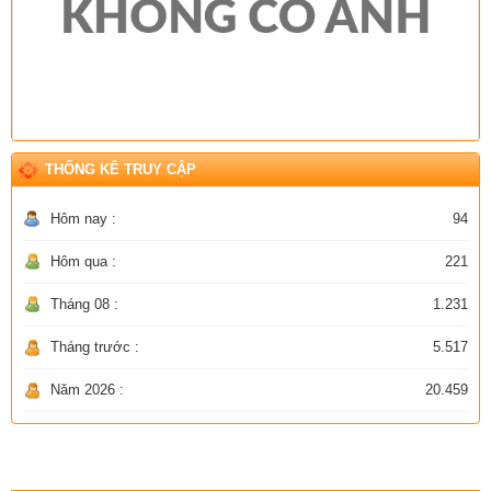
THỐNG KÊ TRUY CẬP
Hôm nay :
94
Hôm qua :
221
Tháng 08 :
1.231
Tháng trước :
5.517
Năm 2026 :
20.459