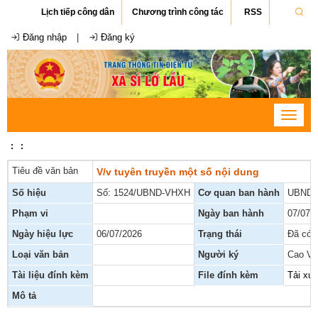
Lịch tiếp công dân
Chương trình công tác
RSS
Đăng nhập
|
Đăng ký
Toggle
navigat
:
:
Tiêu đề văn bản
V/v tuyên truyền một số nội dung
Số hiệu
Số: 1524/UBND-VHXH
Cơ quan ban hành
UBND 
Phạm vi
Ngày ban hành
07/07/
Ngày hiệu lực
06/07/2026
Trạng thái
Đã có h
Loại văn bản
Người ký
Cao Vă
Tài liệu đính kèm
File đính kèm
Tải xu
Mô tả