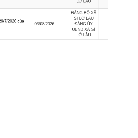
LỞ LẦU
ĐẢNG BỘ XÃ
SÌ LỞ LẦU
29/7/2026 của
03/08/2026
ĐẢNG ỦY
UBND XÃ SÌ
LỞ LẦU