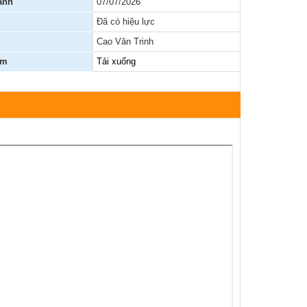
ành
07/07/2026
Đã có hiệu lực
Báo cáo, số liệu thống kê
Cao Văn Trinh
Văn bản quy phạm pháp luật
èm
Tải xuống
Lịch công tác
Kết quả chương trình, đề tài khoa học