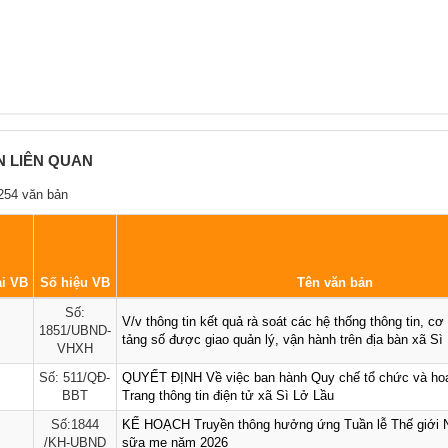
N LIÊN QUAN
254 văn bản
i VB
Số hiệu VB
Tên văn bản
Số:
V/v thông tin kết quả rà soát các hệ thống thông tin, cơ
1851/UBND-
tảng số được giao quản lý, vận hành trên địa bàn xã Sì
VHXH
Số: 511/QĐ-
QUYẾT ĐỊNH Về việc ban hành Quy chế tổ chức và ho
BBT
Trang thông tin điện tử xã Sì Lở Lầu
Số:1844
KẾ HOẠCH Truyền thông hưởng ứng Tuần lễ Thế giới N
/KH-UBND
sữa mẹ năm 2026