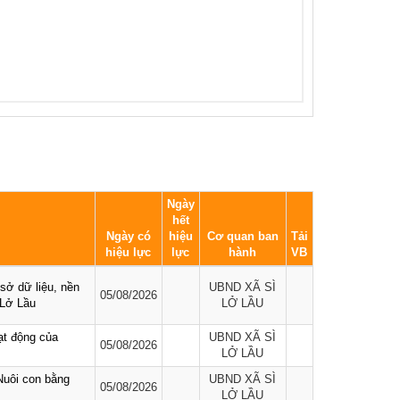
Ngày
hết
Ngày có
hiệu
Cơ quan ban
Tải
hiệu lực
lực
hành
VB
 sở dữ liệu, nền
UBND XÃ SÌ
05/08/2026
 Lở Lầu
LỞ LẦU
ạt động của
UBND XÃ SÌ
05/08/2026
LỞ LẦU
uôi con bằng
UBND XÃ SÌ
05/08/2026
LỞ LẦU