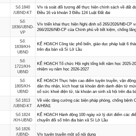
Số:1840
V/v rà soát đối tượng để thực hiện chính sách về đất đai
/UBND-KT
Điều 16 và khoản 3 Điều 124 Luật Đất đai
Số:
V/v triển khai thực hiện Nghị định số 265/2026/NĐ-CP v
1836/UBND-
266/2026/NĐ-CP của Chính phủ về tiết kiệm, chống lãng
VP
Số:
KẾ HOẠCH Công tác phổ biến, giáo dục pháp luật 6 th
1839/KH-
trên địa bàn xã Sì Lở Lầu
UBND
Số:
KẾ HOẠCH Tổ chức Hội nghị tổng kết năm học 2025-202
1721/KH-
nhiệm vụ năm học 2026-2027
UBND
Số:
KẾ HOẠCH Thực hiện cao điểm tuyên truyền, vận động 
1805/KH-
dân thu nhận, kích hoạt tài khoản định danh điện tử mứ
UBND
sổ sức khoẻ điện tử, tài khoản an sinh xã hội trên địa 
Số:1813
Về việc tăng cường các biện pháp phòng, chống bệnh 
/UBND-KT
A/H5N1
Số:1824
KẾ HOẠCH Hành động 100 ngày xử lý dứt điểm các đi
/KH-UBND
chuyển đổi số trên địa bàn xã Sì Lở Lầu
Số:1826
/UBND-
V/v tuyên truyền một số nội dung