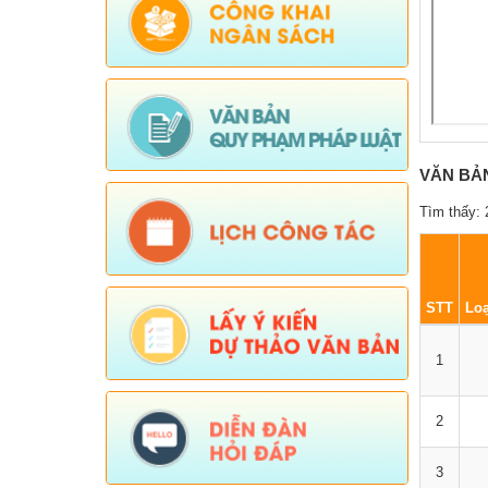
VĂN BẢ
Tìm thấy: 
STT
Loạ
1
2
3