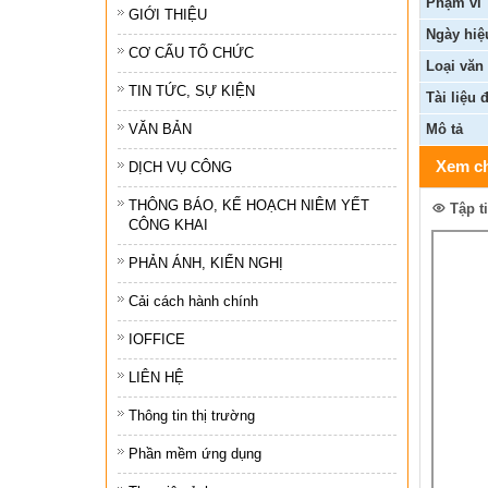
Phạm vi
GIỚI THIỆU
Ngày hiệ
Tổ chức khác
CƠ CẤU TỔ CHỨC
Loại văn
Đảng ủy xã
TIN TỨC, SỰ KIỆN
Tài liệu 
Ủy ban kiểm tra 
VĂN BẢN
Mô tả
Ban xây dựng đả
Xem ch
DỊCH VỤ CÔNG
THÔNG BÁO, KẾ HOẠCH NIÊM YẾT
Tập t
CÔNG KHAI
PHẢN ÁNH, KIẾN NGHỊ
Cải cách hành chính
IOFFICE
LIÊN HỆ
Thông tin thị trường
Phần mềm ứng dụng