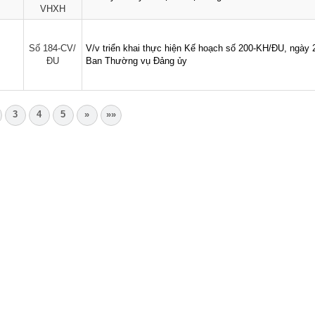
VHXH
Số 184-CV/
V/v triển khai thực hiện Kế hoạch số 200-KH/ĐU, ngày 
ĐU
Ban Thường vụ Đảng ủy
3
4
5
»
»»