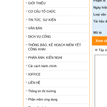
Phạm vi
GIỚI THIỆU
Ngày hiệ
Tổ chức khác
CƠ CẤU TỔ CHỨC
Loại văn
Đảng ủy xã
TIN TỨC, SỰ KIỆN
Tài liệu 
Ủy ban kiểm tra 
VĂN BẢN
Mô tả
Ban xây dựng đả
DỊCH VỤ CÔNG
Xem ch
THÔNG BÁO, KẾ HOẠCH NIÊM YẾT
CÔNG KHAI
Tập t
PHẢN ÁNH, KIẾN NGHỊ
Cải cách hành chính
IOFFICE
LIÊN HỆ
Thông tin thị trường
Phần mềm ứng dụng