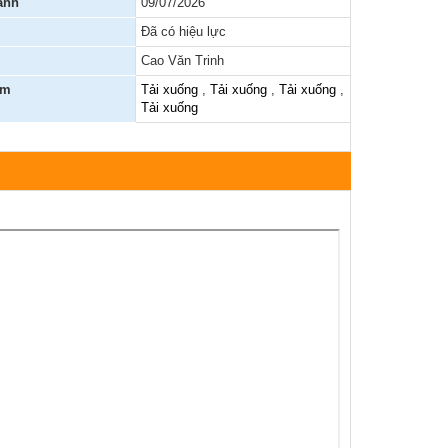
ành
09/07/2026
Đã có hiệu lực
Báo cáo, số liệu thống kê
Cao Văn Trinh
Văn bản quy phạm pháp luật
èm
Tải xuống
,
Tải xuống
,
Tải xuống
,
Tải xuống
Lịch công tác
Kết quả chương trình, đề tài khoa học