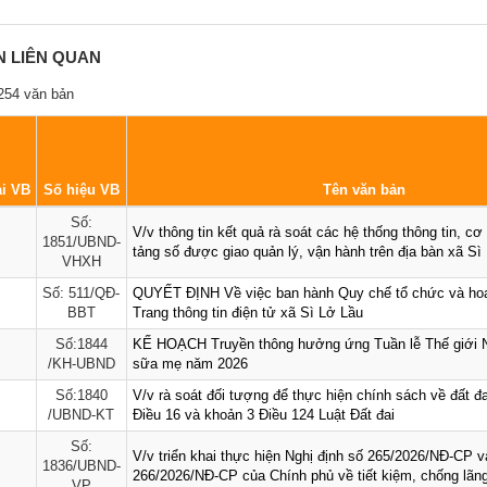
N LIÊN QUAN
254 văn bản
i VB
Số hiệu VB
Tên văn bản
Số:
V/v thông tin kết quả rà soát các hệ thống thông tin, cơ
1851/UBND-
tảng số được giao quản lý, vận hành trên địa bàn xã Sì
VHXH
Số: 511/QĐ-
QUYẾT ĐỊNH Về việc ban hành Quy chế tổ chức và ho
BBT
Trang thông tin điện tử xã Sì Lở Lầu
Số:1844
KẾ HOẠCH Truyền thông hưởng ứng Tuần lễ Thế giới N
/KH-UBND
sữa mẹ năm 2026
Số:1840
V/v rà soát đối tượng để thực hiện chính sách về đất đai
/UBND-KT
Điều 16 và khoản 3 Điều 124 Luật Đất đai
Số:
V/v triển khai thực hiện Nghị định số 265/2026/NĐ-CP v
1836/UBND-
266/2026/NĐ-CP của Chính phủ về tiết kiệm, chống lãng
VP