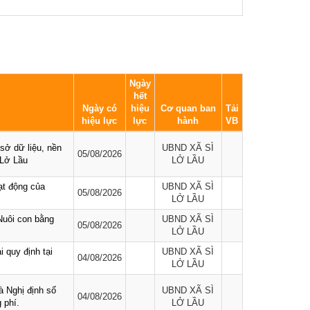
Ngày
hết
Ngày có
hiệu
Cơ quan ban
Tải
hiệu lực
lực
hành
VB
 sở dữ liệu, nền
UBND XÃ SÌ
05/08/2026
 Lở Lầu
LỞ LẦU
ạt động của
UBND XÃ SÌ
05/08/2026
LỞ LẦU
uôi con bằng
UBND XÃ SÌ
05/08/2026
LỞ LẦU
 quy định tại
UBND XÃ SÌ
04/08/2026
LỞ LẦU
à Nghị định số
UBND XÃ SÌ
04/08/2026
 phí.
LỞ LẦU