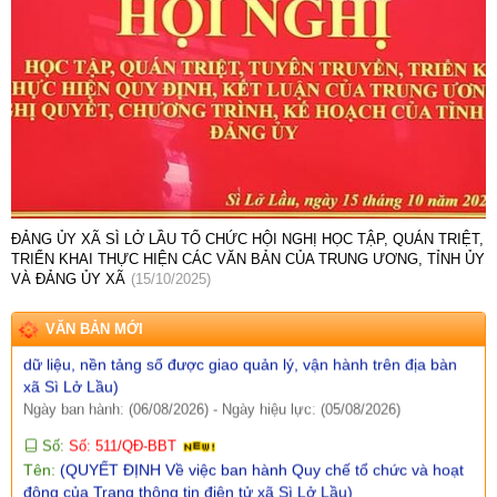
Số:
Số: 1858/UBND-VP
Tên:
(V/v triển khai thực hiện Nghị định số 301/2026/NĐ-CP
ngày 30/7/2026 của Chính phủ)
Ngày ban hành: (07/08/2026)
-
Ngày hiệu lực: (05/08/2026)
Số:
Số:1860 /UBND-KT
Tên:
(V/v Rà soát các điểm dân cư có nguy cơ sạt lở và lập
phương án sơ tán khi cần thiết.)
Ngày ban hành: (07/08/2026)
-
Ngày hiệu lực: (06/08/2026)
Số:
Số: 1851/UBND-VHXH
ĐẢNG ỦY XÃ SÌ LỞ LẦU TỔ CHỨC HỘI NGHỊ HỌC TẬP, QUÁN TRIỆT,
Tên:
(V/v thông tin kết quả rà soát các hệ thống thông tin, cơ sở
TRIỂN KHAI THỰC HIỆN CÁC VĂN BẢN CỦA TRUNG ƯƠNG, TỈNH ỦY
dữ liệu, nền tảng số được giao quản lý, vận hành trên địa bàn
VÀ ĐẢNG ỦY XÃ
(15/10/2025)
xã Sì Lở Lầu)
Ngày ban hành: (06/08/2026)
-
Ngày hiệu lực: (05/08/2026)
VĂN BẢN MỚI
Số:
Số: 511/QĐ-BBT
Tên:
(QUYẾT ĐỊNH Về việc ban hành Quy chế tổ chức và hoạt
động của Trang thông tin điện tử xã Sì Lở Lầu)
Ngày ban hành: (06/08/2026)
-
Ngày hiệu lực: (05/08/2026)
Số:
Số:1844 /KH-UBND
Tên:
(KẾ HOẠCH Truyền thông hưởng ứng Tuần lễ Thế giới
Nuôi con bằng sữa mẹ năm 2026)