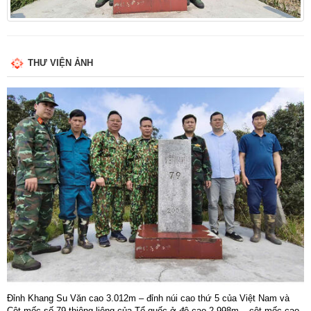
THƯ VIỆN ẢNH
Đỉnh Khang Su Văn cao 3.012m – đỉnh núi cao thứ 5 của Việt Nam và
Cột mốc số 79 thiêng liêng của Tổ quốc ở độ cao 2.998m – cột mốc cao