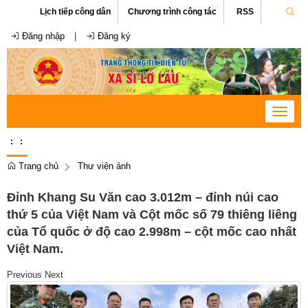
Lịch tiếp công dân
Chương trình công tác
RSS
Đăng nhập
|
Đăng ký
Toggle
navigat
:
:
Trang chủ
Thư viện ảnh
Đỉnh Khang Su Văn cao 3.012m – đỉnh núi cao
thứ 5 của Việt Nam và Cột mốc số 79 thiêng liêng
của Tổ quốc ở độ cao 2.998m – cột mốc cao nhất
Việt Nam.
Previous
Next