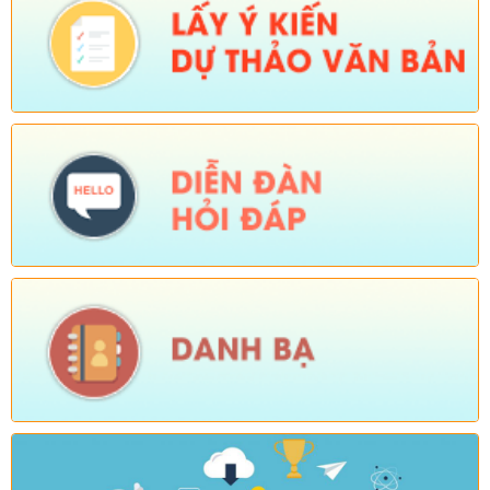
Tên:
(KẾ HOẠCH Tổ chức Hội nghị tổng kết năm học 2025-
2026, triển khai nhiệm vụ năm học 2026-2027)
Ngày ban hành: (04/08/2026)
-
Ngày hiệu lực: (24/07/2026)