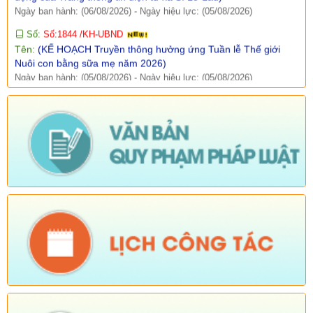
Ngày ban hành: (05/08/2026)
-
Ngày hiệu lực: (05/08/2026)
Số:
Số:1840 /UBND-KT
Tên:
(V/v rà soát đối tượng để thực hiện chính sách về đất đai
quy định tại Điều 16 và khoản 3 Điều 124 Luật Đất đai)
Ngày ban hành: (05/08/2026)
-
Ngày hiệu lực: (04/08/2026)
Tên:
(Mời dự Hội nghị Báo cáo viên cấp tỉnh thá)
Ngày ban hành: (05/08/2026)
Số:
Số: 1836/UBND-VP
Tên:
(V/v triển khai thực hiện Nghị định số 265/2026/NĐ-CP và
Nghị định số 266/2026/NĐ-CP của Chính phủ về tiết kiệm,
chống lãng phí.)
Ngày ban hành: (05/08/2026)
-
Ngày hiệu lực: (04/08/2026)
Số:
Số: 1839/KH-UBND
Tên:
(KẾ HOẠCH Công tác phổ biến, giáo dục pháp luật 6
tháng cuối năm 2026 trên địa bàn xã Sì Lở Lầu)
Ngày ban hành: (05/08/2026)
-
Ngày hiệu lực: (04/08/2026)
Số:
Số: 1721/KH-UBND