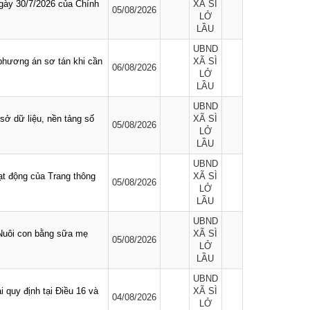
ngày 30/7/2026 của Chính
XÃ SÌ
05/08/2026
LỞ
LẦU
UBND
phương án sơ tán khi cần
XÃ SÌ
06/08/2026
LỞ
LẦU
UBND
 sở dữ liệu, nền tảng số
XÃ SÌ
05/08/2026
LỞ
LẦU
UBND
t động của Trang thông
XÃ SÌ
05/08/2026
LỞ
LẦU
UBND
Nuôi con bằng sữa mẹ
XÃ SÌ
05/08/2026
LỞ
LẦU
UBND
i quy định tại Điều 16 và
XÃ SÌ
04/08/2026
LỞ