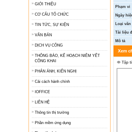
GIỚI THIỆU
Phạm vi
Tổ chức khác
CƠ CẤU TỔ CHỨC
Ngày hiệ
Đảng ủy xã
Loại văn
TIN TỨC, SỰ KIỆN
Ủy ban kiểm tra 
Tài liệu 
VĂN BẢN
Mô tả
Ban xây dựng đả
DỊCH VỤ CÔNG
Xem ch
THÔNG BÁO, KẾ HOẠCH NIÊM YẾT
CÔNG KHAI
Tập t
PHẢN ÁNH, KIẾN NGHỊ
Cải cách hành chính
IOFFICE
LIÊN HỆ
Thông tin thị trường
Phần mềm ứng dụng