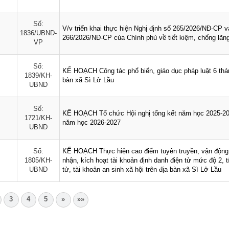
Số:
V/v triển khai thực hiện Nghị định số 265/2026/NĐ-CP v
1836/UBND-
266/2026/NĐ-CP của Chính phủ về tiết kiệm, chống lãng
VP
Số:
KẾ HOẠCH Công tác phổ biến, giáo dục pháp luật 6 thán
1839/KH-
bàn xã Sì Lở Lầu
UBND
Số:
KẾ HOẠCH Tổ chức Hội nghị tổng kết năm học 2025-202
1721/KH-
năm học 2026-2027
UBND
Số:
KẾ HOẠCH Thực hiện cao điểm tuyên truyền, vận động 
1805/KH-
nhận, kích hoạt tài khoản định danh điện tử mức độ 2, 
UBND
tử, tài khoản an sinh xã hội trên địa bàn xã Sì Lở Lầu
3
4
5
»
»»