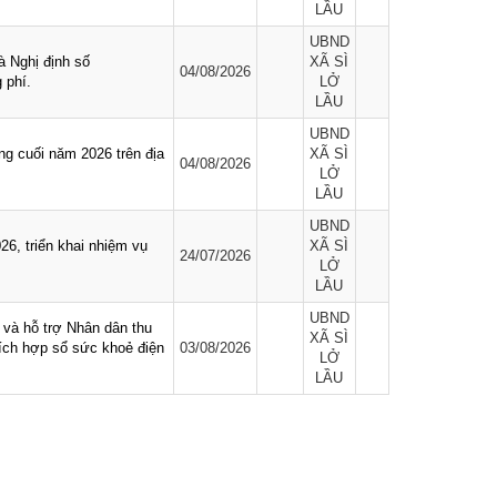
LẦU
UBND
à Nghị định số
XÃ SÌ
04/08/2026
 phí.
LỞ
LẦU
UBND
g cuối năm 2026 trên địa
XÃ SÌ
04/08/2026
LỞ
LẦU
UBND
6, triển khai nhiệm vụ
XÃ SÌ
24/07/2026
LỞ
LẦU
UBND
và hỗ trợ Nhân dân thu
XÃ SÌ
tích hợp sổ sức khoẻ điện
03/08/2026
LỞ
LẦU