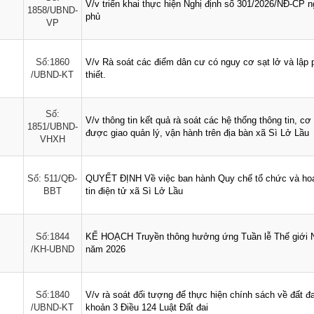
V/v triển khai thực hiện Nghị định số 301/2026/NĐ-CP 
1858/UBND-
phủ
VP
Số:1860
V/v Rà soát các điểm dân cư có nguy cơ sạt lở và lập 
/UBND-KT
thiết.
Số:
V/v thông tin kết quả rà soát các hệ thống thông tin, cơ
1851/UBND-
được giao quản lý, vận hành trên địa bàn xã Sì Lở Lầu
VHXH
Số: 511/QĐ-
QUYẾT ĐỊNH Về việc ban hành Quy chế tổ chức và hoạ
BBT
tin điện tử xã Sì Lở Lầu
Số:1844
KẾ HOẠCH Truyền thông hưởng ứng Tuần lễ Thế giới 
/KH-UBND
năm 2026
Số:1840
V/v rà soát đối tượng để thực hiện chính sách về đất đa
/UBND-KT
khoản 3 Điều 124 Luật Đất đai