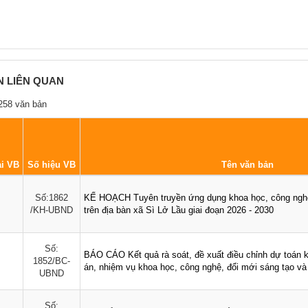
N LIÊN QUAN
258 văn bản
i VB
Số hiệu VB
Tên văn bản
Số:1862
KẾ HOẠCH Tuyên truyền ứng dụng khoa học, công nghệ
/KH-UBND
trên địa bàn xã Sì Lở Lầu giai đoạn 2026 - 2030
Số:
BÁO CÁO Kết quả rà soát, đề xuất điều chỉnh dự toán k
1852/BC-
án, nhiệm vụ khoa học, công nghệ, đổi mới sáng tạo v
UBND
Số: