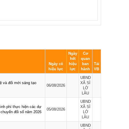
Ngày
Cơ
hết
quan
Ngày có
hiệu
ban
Tải
hiệu lực
lực
hành
VB
UBND
 và đổi mới sáng tạo
XÃ SÌ
06/08/2026
LỞ
LẦU
UBND
inh phí thực hiện các dự
XÃ SÌ
05/08/2026
à chuyển đổi số năm 2026
LỞ
LẦU
UBND