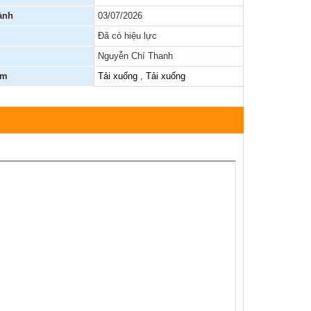
ành
03/07/2026
Báo cáo, số liệu thống kê
Đã có hiệu lực
Văn bản quy phạm pháp luật
Nguyễn Chí Thanh
èm
Tải xuống
,
Tải xuống
Lịch công tác
Kết quả chương trình, đề tài khoa học