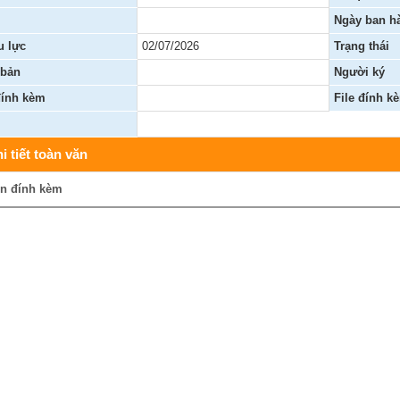
Ngày ban h
Người tốt , việc tốt
Chương trình công tác, giấy mời
Chứng khoán
u lực
02/07/2026
Trạng thái
Chiến lược, kế hoạch, quy hoạch
Đảng ủy xã
 bản
Người ký
Đảng ủy
Hoạt động của Đảng ủy xã
HĐND xã
đính kèm
File đính k
ng
Hoạt động của HĐND xã
UBND xã
i tiết toàn văn
Hoạt động của UBND xã
UBND tỉnh Lai Châu
in đính kèm
Chuyển đổi số và bình dân học vụ số
Lịch tiếp công dân
Người tốt - việc tốt
Đất Đai
Hoạt động của lãnh đạo
Giấy mời
Thông tin Kinh tế
Thể thao
Cải cách hành chính