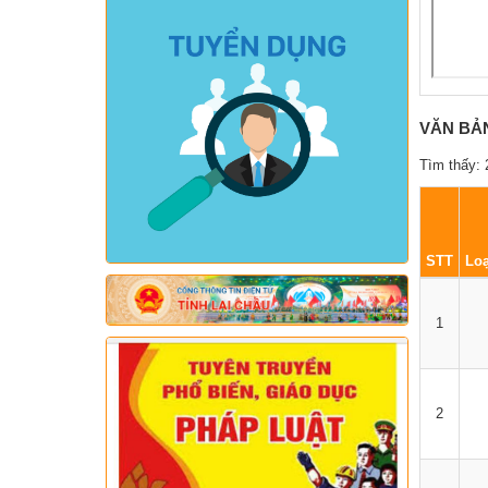
VĂN BẢ
Tìm thấy: 
STT
Loạ
1
2