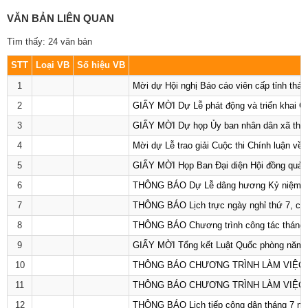
VĂN BẢN LIÊN QUAN
Tìm thấy: 24 văn bản
STT
Loại VB
Số hiệu VB
1
Mời dự Hội nghị Báo cáo viên cấp tỉnh thá
2
GIẤY MỜI Dự Lễ phát động và triển khai Ch
3
GIẤY MỜI Dự họp Ủy ban nhân dân xã thá
4
Mời dự Lễ trao giải Cuộc thi Chính luận v
5
GIẤY MỜI Họp Ban Đại diện Hội đồng quản 
6
THÔNG BÁO Dự Lễ dâng hương Kỷ niệm 79 n
7
THÔNG BÁO Lịch trực ngày nghỉ thứ 7, chủ
8
THÔNG BÁO Chương trình công tác tháng 7
9
GIẤY MỜI Tổng kết Luật Quốc phòng năm 2
10
THÔNG BÁO CHƯƠNG TRÌNH LÀM VIỆC THÁN
11
THÔNG BÁO CHƯƠNG TRÌNH LÀM VIỆC THÁN
12
THÔNG BÁO Lịch tiếp công dân tháng 7 nă