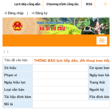
Lịch tiếp công dân
Chương trình công tác
RSS
Đăng nhập
|
Đăng ký
Toggle
navigat
:
:
Tiêu đề văn bản
THÔNG BÁO lịch tiếp dân, đối thoại trực tiếp
Số hiệu
Cơ quan ban 
Phạm vi
Ngày ban hàn
Ngày hiệu lực
Trạng thái
Loại văn bản
Người ký
Tài liệu đính kèm
File đính kèm
Mô tả